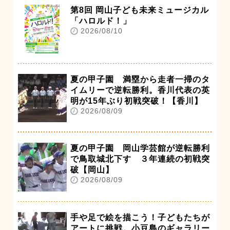
第8回 岡山子ども未来ミュージカル
「ハロルド！」
2026/08/10
夏の甲子園 満塁から走者一掃のタ
イムリーで逆転勝利。香川代表の英
明が15年ぶり初戦突破！【香川】
2026/08/09
夏の甲子園 岡山学芸館が逆転勝利
で鳥取城北下す ３年連続の初戦突
破【岡山】
2026/08/09
手や足で絵を描こう！子どもたちが
アートに挑戦。小豆島のギャラリー