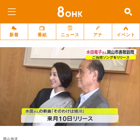
新着
番組
ニュース
アナ
イベント
岡山放送