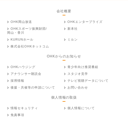
会社概要
OHK岡山放送
OHKエンタープライズ
OHKスポーツ振興財団/
新本社
岡山・香川
KURUNホール
ミルン
株式会社OHKネットコム
OHKからのお知らせ
OHKハウジング
青少年向け推奨番組
アナウンサー朗読会
スタジオ見学
採用情報
テレビ視聴データについて
後援・共催等の申請について
お問い合わせ
個人情報の取扱
情報セキュリティ
個人情報について
免責事項