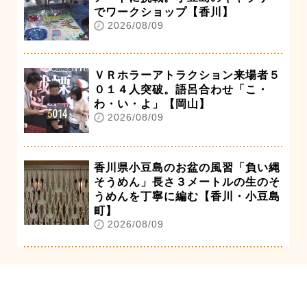
でワークショップ【香川】
2026/08/09
ＶＲホラーアトラクション来場者５
０１４人突破。語呂合わせ「こ・
わ・い・よ」【岡山】
2026/08/09
香川県小豆島のお盆の風習「負い縄
そうめん」長さ３メートルの生のそ
うめんを丁寧に編む【香川・小豆島
町】
2026/08/09