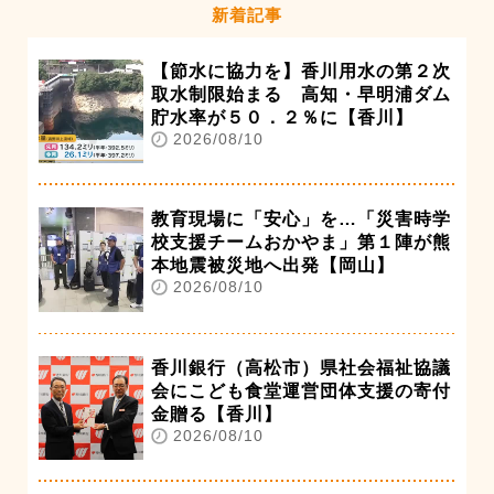
新着記事
【節水に協力を】香川用水の第２次
取水制限始まる 高知・早明浦ダム
貯水率が５０．２％に【香川】
2026/08/10
教育現場に「安心」を…「災害時学
校支援チームおかやま」第１陣が熊
本地震被災地へ出発【岡山】
2026/08/10
香川銀行（高松市）県社会福祉協議
会にこども食堂運営団体支援の寄付
金贈る【香川】
2026/08/10