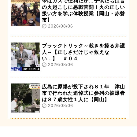
今はガスで便利だが…子供たちは昔
の火起こしに悪戦苦闘！火の正しい
扱い方を学ぶ体験授業【岡山・赤磐
市】
2026/08/06
ブラックトリック～裁きを操る弁護
人～【正しさだけじゃ救えな
い…】 ＃０４
2026/08/06
広島に原爆が投下され８１年 津山
市で行われた追悼式に参列の被爆者
は８７歳女性１人に【岡山】
2026/08/06