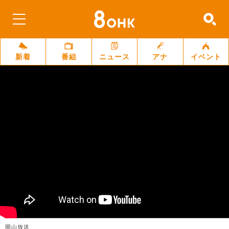
新着
番組
ニュース
アナ
イベント
岡山放送