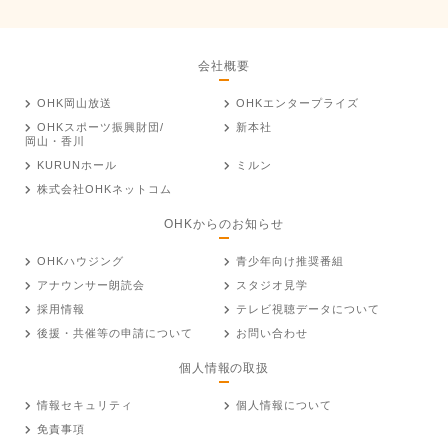
会社概要
OHK岡山放送
OHKエンタープライズ
OHKスポーツ振興財団/
新本社
岡山・香川
KURUNホール
ミルン
株式会社OHKネットコム
OHKからのお知らせ
OHKハウジング
青少年向け推奨番組
アナウンサー朗読会
スタジオ見学
採用情報
テレビ視聴データについて
後援・共催等の申請について
お問い合わせ
個人情報の取扱
情報セキュリティ
個人情報について
免責事項