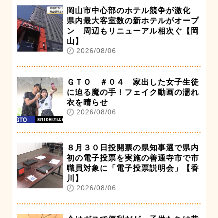
岡山市中心部のホテル競争が激化
県内最大客室数の新ホテルがオープ
ン 周辺もリニューアル相次ぐ【岡
山】
2026/08/06
ＧＴＯ ＃０４ 家出した女子生徒
に迫る魔の手！フェイク動画の濡れ
衣を晴らせ
2026/08/06
８月３０日投開票の県知事選で県内
初の電子投票を実施の善通寺市で市
職員対象に「電子投票説明会」【香
川】
2026/08/06