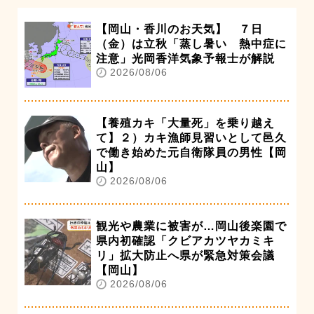
【岡山・香川のお天気】 ７日
（金）は立秋「蒸し暑い 熱中症に
注意」光岡香洋気象予報士が解説
2026/08/06
【養殖カキ「大量死」を乗り越え
て】２）カキ漁師見習いとして邑久
で働き始めた元自衛隊員の男性【岡
山】
2026/08/06
観光や農業に被害が…岡山後楽園で
県内初確認「クビアカツヤカミキ
リ」拡大防止へ県が緊急対策会議
【岡山】
2026/08/06