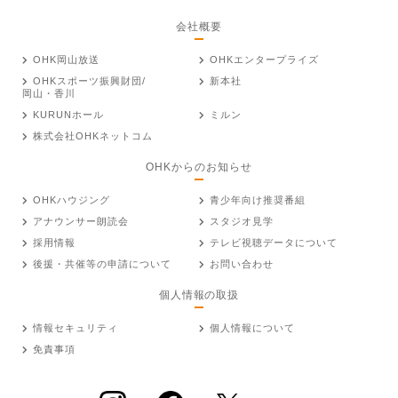
会社概要
OHK岡山放送
OHKエンタープライズ
OHKスポーツ振興財団/
新本社
岡山・香川
KURUNホール
ミルン
株式会社OHKネットコム
OHKからのお知らせ
OHKハウジング
青少年向け推奨番組
アナウンサー朗読会
スタジオ見学
採用情報
テレビ視聴データについて
後援・共催等の申請について
お問い合わせ
個人情報の取扱
情報セキュリティ
個人情報について
免責事項