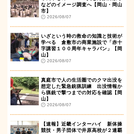
などのイメージ調査へ【岡山・岡山
市】
2026/08/07
いざという時の救命の知識と技術が
学べる 倉敷市の商業施設で「赤十
字講習１００周年キャラバン」【岡
山】
2026/08/07
真庭市で人の生活圏でのクマ出没を
想定した緊急銃猟訓練 出没情報か
ら猟銃で撃つまでの対応を確認【岡
山】
2026/08/07
【速報】近畿インターハイ 新体操
競技・男子団体で井原高校が２連覇