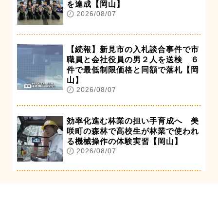
を達成【岡山】
2026/08/07
【続報】新見市の入札談合事件で市
職員と会社役員の男２人を送検 ６
件で最低制限価格と同額で落札【岡
山】
2026/08/07
効率化進む林業の担い手育成へ 美
咲町の森林で高校生が林業で使われ
る機械操作の体験実習【岡山】
2026/08/07