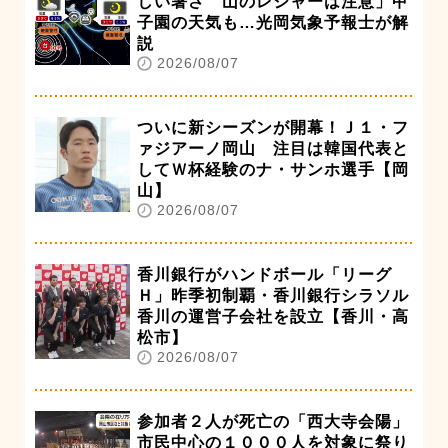
しい暑さ 山のレジャーは注意」甲
子園の天気も…光岡気象予報士が解
説
2026/08/07
ついに新シーズンが開幕！Ｊ１・フ
ァジアーノ岡山 注目は韓国代表と
してＷ杯経験のナ・サンホ選手【岡
山】
2026/08/07
香川銀行がハンドボール「リーグ
Ｈ」昨季初制覇・香川銀行シラソル
香川の運営子会社を設立【香川・高
松市】
2026/08/07
参加者２人が死亡の「西大寺会陽」
市民中心の１０００人を対象に祭り