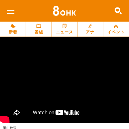
新着
番組
ニュース
アナ
イベント
岡山放送