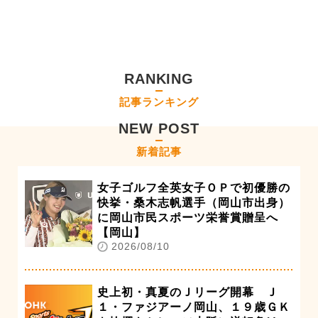
RANKING
記事ランキング
NEW POST
新着記事
女子ゴルフ全英女子ＯＰで初優勝の
快挙・桑木志帆選手（岡山市出身）
に岡山市民スポーツ栄誉賞贈呈へ
【岡山】
2026/08/10
史上初・真夏のＪリーグ開幕 Ｊ
１・ファジアーノ岡山、１９歳ＧＫ