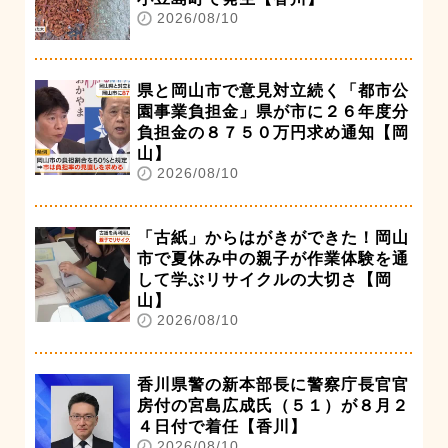
2026/08/10
県と岡山市で意見対立続く「都市公
園事業負担金」県が市に２６年度分
負担金の８７５０万円求め通知【岡
山】
2026/08/10
「古紙」からはがきができた！岡山
市で夏休み中の親子が作業体験を通
して学ぶリサイクルの大切さ【岡
山】
2026/08/10
香川県警の新本部長に警察庁長官官
房付の宮島広成氏（５１）が８月２
４日付で着任【香川】
2026/08/10