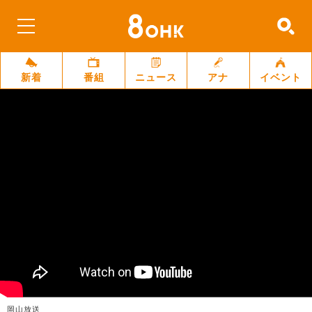
新着
番組
ニュース
アナ
イベント
岡山放送