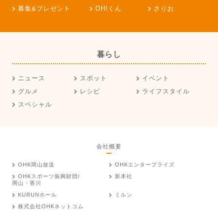
募集&プレゼント
OH!くん
さりお
暮らし
ニュース
スポット
イベント
グルメ
レシピ
ライフスタイル
スペシャル
会社概要
OHK岡山放送
OHKエンタープライズ
OHKスポーツ振興財団/
新本社
岡山・香川
KURUNホール
ミルン
株式会社OHKネットコム