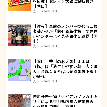
を抜擢もセレッソ大阪に逆転負け
【岡山】
2026/08/10
【詳報】直前のメンバー交代も…観
客沸かせた「魅せる新体操」で井原
がインターハイ男子団体２連覇【岡
山】
2026/08/10
【岡山・香川のお天気】１１日
（祝）は「過ごしやすい朝 広く晴
天」台風１５号は…光岡気象予報士
が解説
2026/08/10
特定外来生物「クビアカツヤカミキ
リ」による香川県内初の農業被害
小豆島町で発生【香川】