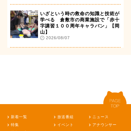
いざという時の救命の知識と技術が
学べる 倉敷市の商業施設で「赤十
字講習１００周年キャラバン」【岡
山】
2026/08/07
新着一覧
放送番組
ニュース
特集
イベント
アナウンサー