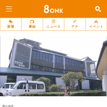
新着
番組
ニュース
アナ
イベント
岡山放送