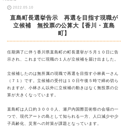
2022.05.10
直島町長選挙告示 再選を目指す現職が
立候補 無投票の公算大【香川・直島
町】
任期満了に伴う香川県直島町の町長選挙が５月１０日に告
示され、これまでに現職の１人が立候補を届け出ました。
立候補したのは無所属の現職で再選を目指す小林眞一さん
（７１）です。立候補の受付は１０日午後５時で締め切ら
れますが、小林さん以外に立候補の動きはなく無投票の公
算が大きくなっています。
直島町は人口約３０００人、瀬戸内国際芸術祭の会場の一
つで、現代アートの島として知られる一方、人口減少や少
子高齢化、災害への対策が課題となっています。