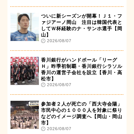
ついに新シーズンが開幕！Ｊ１・フ
ァジアーノ岡山 注目は韓国代表と
してＷ杯経験のナ・サンホ選手【岡
山】
2026/08/07
香川銀行がハンドボール「リーグ
Ｈ」昨季初制覇・香川銀行シラソル
香川の運営子会社を設立【香川・高
松市】
2026/08/07
参加者２人が死亡の「西大寺会陽」
市民中心の１０００人を対象に祭り
などのイメージ調査へ【岡山・岡山
市】
2026/08/07