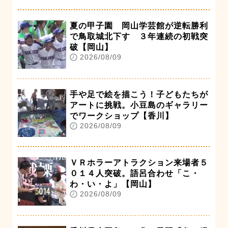
夏の甲子園 岡山学芸館が逆転勝利
で鳥取城北下す ３年連続の初戦突
破【岡山】
2026/08/09
手や足で絵を描こう！子どもたちが
アートに挑戦。小豆島のギャラリー
でワークショップ【香川】
2026/08/09
ＶＲホラーアトラクション来場者５
０１４人突破。語呂合わせ「こ・
わ・い・よ」【岡山】
2026/08/09