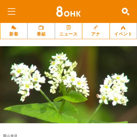
新着
番組
ニュース
アナ
イベント
岡山放送