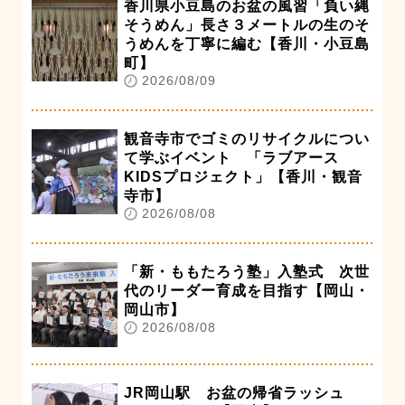
香川県小豆島のお盆の風習「負い縄
そうめん」長さ３メートルの生のそ
うめんを丁寧に編む【香川・小豆島
町】
2026/08/09
観音寺市でゴミのリサイクルについ
て学ぶイベント 「ラブアース
KIDSプロジェクト」【香川・観音
寺市】
2026/08/08
「新・ももたろう塾」入塾式 次世
代のリーダー育成を目指す【岡山・
岡山市】
2026/08/08
JR岡山駅 お盆の帰省ラッシュ