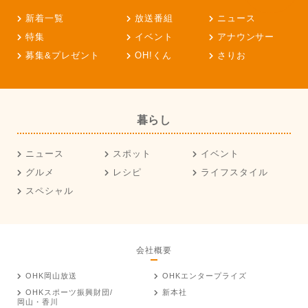
新着一覧
放送番組
ニュース
特集
イベント
アナウンサー
募集&プレゼント
OH!くん
さりお
暮らし
ニュース
スポット
イベント
グルメ
レシピ
ライフスタイル
スペシャル
会社概要
OHK岡山放送
OHKエンタープライズ
OHKスポーツ振興財団/
新本社
岡山・香川