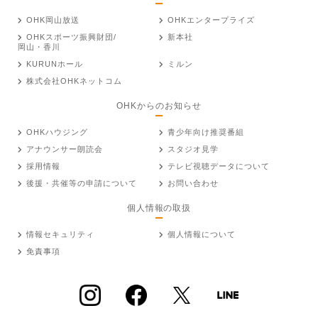
OHK岡山放送
OHKエンタープライズ
OHKスポーツ振興財団/
新本社
岡山・香川
KURUNホール
ミルン
株式会社OHKネットコム
OHKからのお知らせ
OHKハウジング
青少年向け推奨番組
アナウンサー朗読会
スタジオ見学
採用情報
テレビ視聴データについて
後援・共催等の申請について
お問い合わせ
個人情報の取扱
情報セキュリティ
個人情報について
免責事項