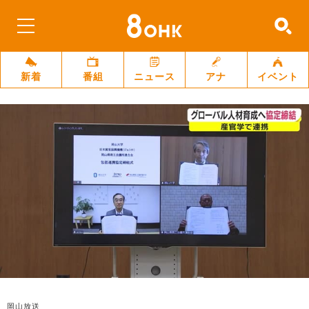
新着
番組
ニュース
アナ
イベント
岡山放送