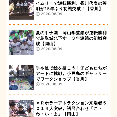
イムリーで逆転勝利。香川代表の英
明が15年ぶり初戦突破！【香川】
2026/08/09
夏の甲子園 岡山学芸館が逆転勝利
で鳥取城北下す ３年連続の初戦突
破【岡山】
2026/08/09
手や足で絵を描こう！子どもたちが
アートに挑戦。小豆島のギャラリー
でワークショップ【香川】
2026/08/09
ＶＲホラーアトラクション来場者５
０１４人突破。語呂合わせ「こ・
わ・い・よ」【岡山】