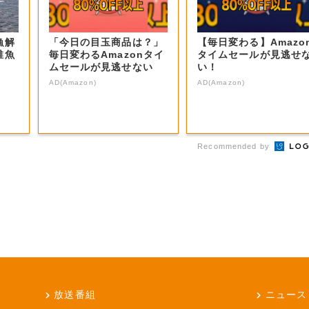
漁解
「今日の目玉商品は？」
【毎日変わる】Amazo
稚魚
毎日変わるAmazonタイ
タイムセールが見逃せ
】
ムセールが見逃せない
い！
AD(Amazon)
AD(Amazon)
Recommended by
放送番組
ニュース