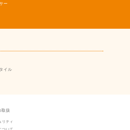
サー
タイル
の取扱
ュリティ
について