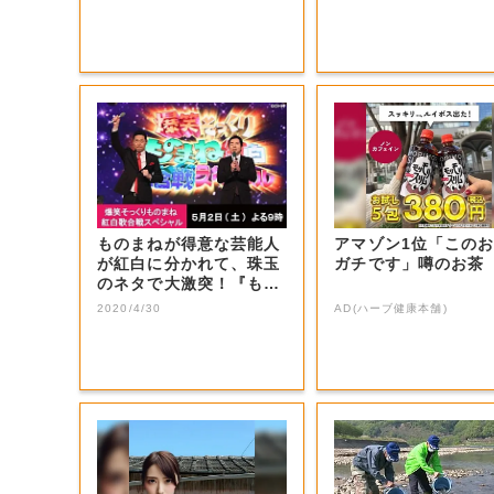
ものまねが得意な芸能人
アマゾン1位「この
が紅白に分かれて、珠玉
ガチです」噂のお茶
のネタで大激突！『もの
まね紅白』でし...
2020/4/30
AD(ハーブ健康本舗)