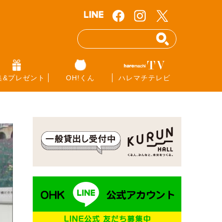
集&プレゼント
OH!くん
ハレマチテレビ