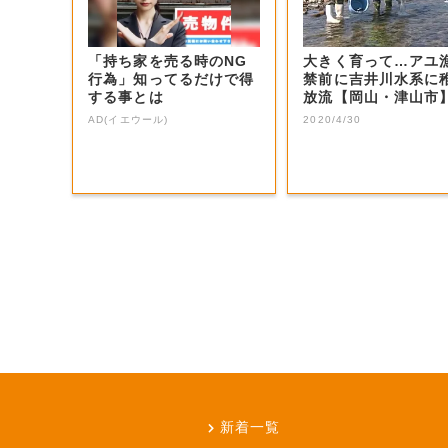
「持ち家を売る時のNG
大きく育って…アユ
行為」知ってるだけで得
禁前に吉井川水系に
する事とは
放流【岡山・津山市
AD(イエウール)
2020/4/30
新着一覧