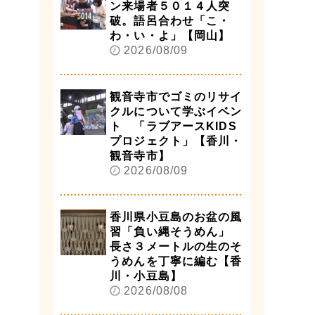
ン来場者５０１４人突
破。語呂合わせ「こ・
わ・い・よ」【岡山】
2026/08/09
観音寺市でゴミのリサイ
クルについて学ぶイベン
ト 「ラブアースKIDS
プロジェクト」【香川・
観音寺市】
2026/08/09
香川県小豆島のお盆の風
習「負い縄そうめん」
長さ３メートルの生のそ
うめんを丁寧に編む【香
川・小豆島】
2026/08/08