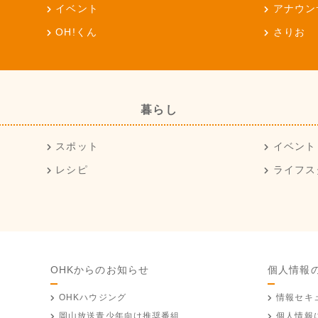
イベント
アナウン
OH!くん
さりお
暮らし
スポット
イベント
レシピ
ライフス
OHKからのお知らせ
個人情報
OHKハウジング
情報セキ
岡山放送
青少年向け推奨番組
個人情報