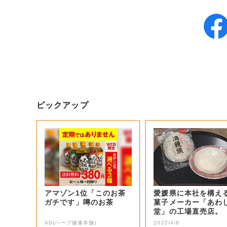
ピックアップ
アマゾン1位「このお茶
愛媛県に本社を構え
ガチです」噂のお茶
菓子メーカー「あわ
堂」の工場直売店。
AD(ハーブ健康本舗)
2022/4/8