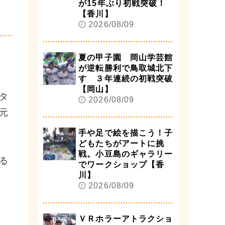
が15年ぶり初戦突破！
】
【香川】
2026/08/09
夏の甲子園 岡山学芸館
が逆転勝利で鳥取城北下
す ３年連続の初戦突破
【岡山】
タ
2026/08/09
元
手や足で絵を描こう！子
どもたちがアートに挑
戦。小豆島のギャラリー
る
でワークショップ【香
川】
2026/08/09
ＶＲホラーアトラクショ