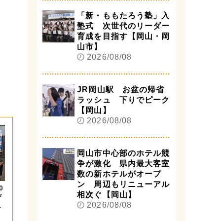
「新・ももたろう塾」入
塾式 次世代のリーダー
育成を目指す【岡山・岡
山市】
2026/08/08
JR岡山駅 お盆の帰省
ラッシュ 下りでピーク
【岡山】
2026/08/08
岡山市中心部のホテル競
争が激化 県内最大客室
数の新ホテルがオープ
ン 周辺もリニューアル
0
相次ぐ【岡山】
び
2026/08/08