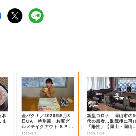
る和
金バク！／2020年5月8
新型コロナ 岡山市の6
しま
日OA 特別篇「お宝グ
代の患者…退院後に再
ルメテイクアウト S P 第
「陽性」【岡山・岡山
二弾...
市】
2020/5/8
2020/4/29