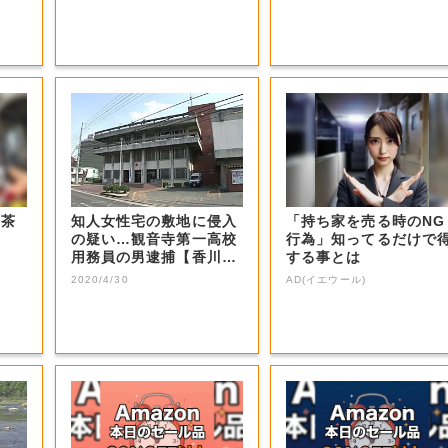
お茶
知人女性宅の敷地に侵入
「持ち家を売る時のNG
の疑い…観音寺第一高校
行為」知ってるだけで
用務員の男逮捕【香川・
する事とは
観音寺市】
2020/4/30
AD(イエウール)