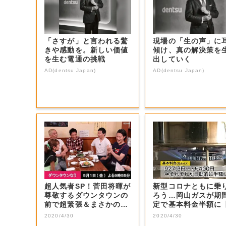
「さすが」と言われる驚
現場の「生の声」に
きや感動を。新しい価値
傾け、真の解決策を
を生む電通の挑戦
出していく
AD(dentsu Japan)
AD(dentsu Japan)
超人気者SP！菅田将暉が
新型コロナともに乗
尊敬するダウンタウンの
ろう…岡山ガスが期
前で超緊張＆まさかの大
定で基本料金半額に
号泣！思いを...
山・岡山市】
2020/4/30
2020/4/30