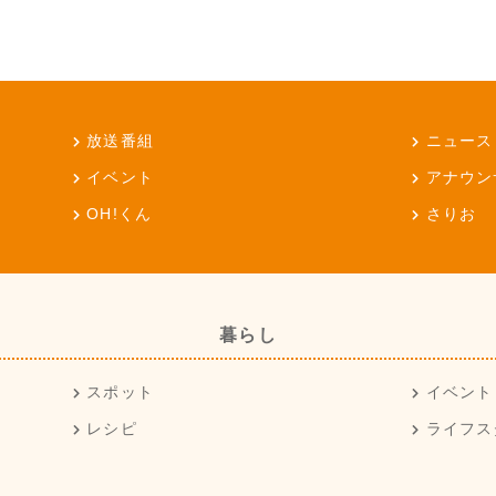
放送番組
ニュース
イベント
アナウン
OH!くん
さりお
暮らし
スポット
イベント
レシピ
ライフス