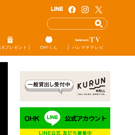
集&プレゼント
OH!くん
ハレマチテレビ