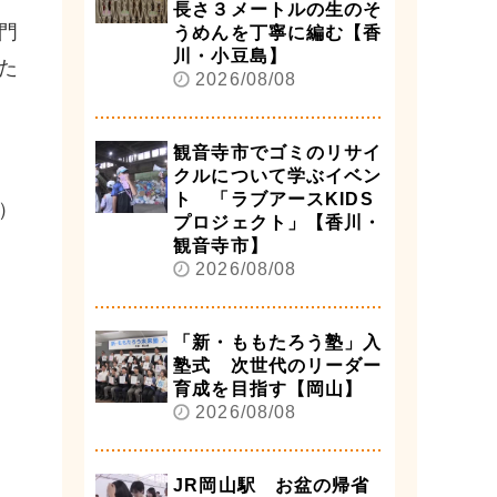
長さ３メートルの生のそ
門
うめんを丁寧に編む【香
川・小豆島】
た
2026/08/08
観音寺市でゴミのリサイ
クルについて学ぶイベン
ト 「ラブアースKIDS
）
プロジェクト」【香川・
観音寺市】
2026/08/08
「新・ももたろう塾」入
塾式 次世代のリーダー
育成を目指す【岡山】
2026/08/08
JR岡山駅 お盆の帰省