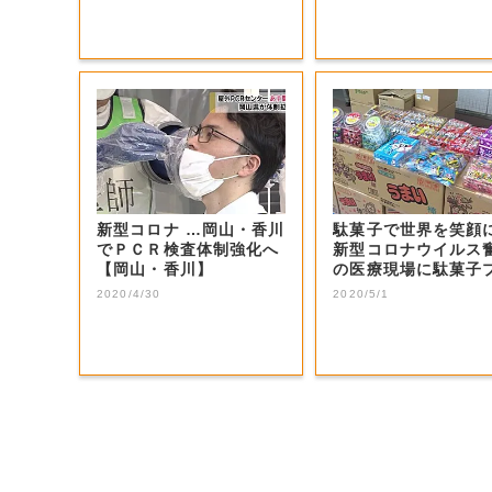
新型コロナ …岡山・香川
駄菓子で世界を笑顔
でＰＣＲ検査体制強化へ
新型コロナウイルス
【岡山・香川】
の医療現場に駄菓子
ゼント【岡山】
2020/4/30
2020/5/1