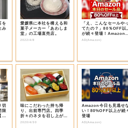
耳を
愛媛県に本社を構える和
「え、こんなセールや
生み
菓子メーカー「あわしま
てたの？」80％OFF以
堂」の工場直売店。
が続々登場！Amazon
本気が...
2022/4/8
AD(Amazon)
り切
味にこだわった持ち帰
Amazon今日も見逃せ
間限
り、出前専門店。四季
い！80%OFF以上が続
【岡
折々のネタを召し上が
登場
れ。
2020/4/30
AD(Amazon)