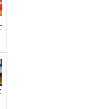
っ
上
の
な
々