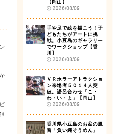
【岡山】
ト
2026/08/09
手や足で絵を描こう！子
どもたちがアートに挑
戦。小豆島のギャラリー
ン
でワークショップ【香
川】
2026/08/09
か
ＶＲホラーアトラクショ
ン来場者５０１４人突
破。語呂合わせ「こ・
わ・い・よ」【岡山】
ビ
2026/08/09
狙
香川県小豆島のお盆の風
習「負い縄そうめん」