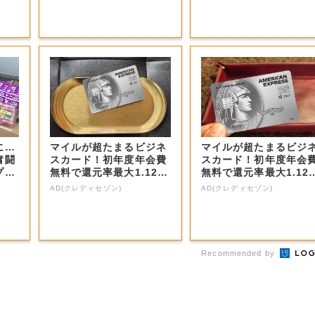
に…
マイルが超たまるビジネ
マイルが超たまるビジ
奮闘
スカード！初年度年会費
スカード！初年度年会
プレ
無料で還元率最大1.12
無料で還元率最大1.12
5%
5%
AD(クレディセゾン)
AD(クレディセゾン)
Recommended by