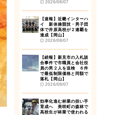
2026/08/07
【速報】近畿インターハ
イ 新体操競技・男子団
体で井原高校が２連覇を
達成【岡山】
2026/08/07
【続報】新見市の入札談
合事件で市職員と会社役
員の男２人を送検 ６件
で最低制限価格と同額で
落札【岡山】
2026/08/07
効率化進む林業の担い手
育成へ 美咲町の森林で
高校生が林業で使われる