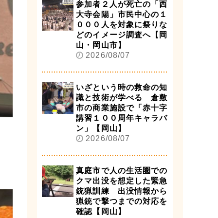
参加者２人が死亡の「西
大寺会陽」市民中心の１
０００人を対象に祭りな
どのイメージ調査へ【岡
山・岡山市】
2026/08/07
いざという時の救命の知
識と技術が学べる 倉敷
市の商業施設で「赤十字
講習１００周年キャラバ
ン」【岡山】
2026/08/07
真庭市で人の生活圏での
クマ出没を想定した緊急
銃猟訓練 出没情報から
猟銃で撃つまでの対応を
確認【岡山】