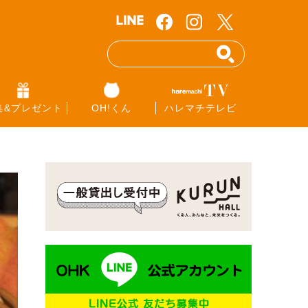
集&プレゼント
OH!くん
ハレマチテレビ