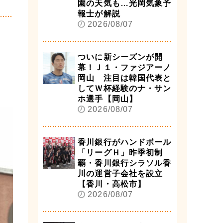
園の天気も…光岡気象予
報士が解説
2026/08/07
ついに新シーズンが開
幕！Ｊ１・ファジアーノ
岡山 注目は韓国代表と
してＷ杯経験のナ・サン
ホ選手【岡山】
2026/08/07
香川銀行がハンドボール
「リーグＨ」昨季初制
覇・香川銀行シラソル香
川の運営子会社を設立
【香川・高松市】
2026/08/07