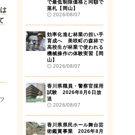
で最低制限価格と同額で
落札【岡山】
では
2026/08/07
て
効率化進む林業の担い手
育成へ 美咲町の森林で
高校生が林業で使われる
機械操作の体験実習【岡
山】
2026/08/07
香川県職員・警察官採用
試験 2026年8月6日放
送
フ
2026/08/07
香川県県民ホール舞台芸
術鑑賞事業 2026年8月