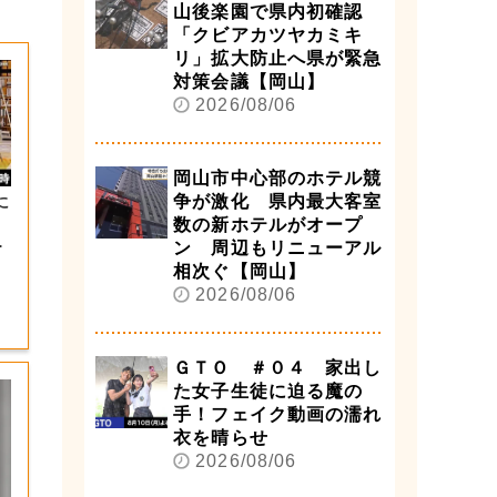
山後楽園で県内初確認
「クビアカツヤカミキ
リ」拡大防止へ県が緊急
対策会議【岡山】
2026/08/06
岡山市中心部のホテル競
争が激化 県内最大客室
に
数の新ホテルがオープ
リ
ン 周辺もリニューアル
相次ぐ【岡山】
2026/08/06
ＧＴＯ ＃０４ 家出し
た女子生徒に迫る魔の
手！フェイク動画の濡れ
衣を晴らせ
2026/08/06