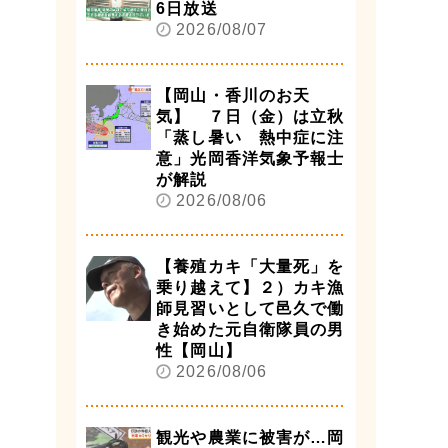
6日放送
2026/08/07
【岡山・香川のお天
気】 ７日（金）は立秋
「蒸し暑い 熱中症に注
意」光岡香洋気象予報士
が解説
2026/08/06
【養殖カキ「大量死」を
乗り越えて】２）カキ漁
師見習いとして邑久で働
き始めた元自衛隊員の男
性【岡山】
2026/08/06
観光や農業に被害が…岡