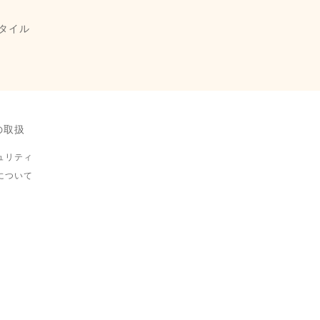
タイル
の取扱
ュリティ
について