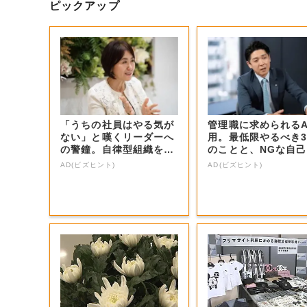
ピックアップ
「うちの社員はやる気が
管理職に求められるA
ない」と嘆くリーダーへ
用。最低限やるべき
の警鐘。自律型組織をつ
のことと、NGな自
くる前に外せな...
識
AD(ビズヒント)
AD(ビズヒント)