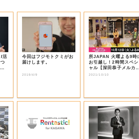
I活
今回はフジモトクミがお
所JAPAN 火曜よる9時
3つ
届けします。
お引越し！2時間スペシ
己認
ャル【深田恭子メルカ
出品】 ...
2019/4/9
2021/10/10