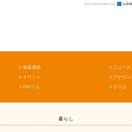
Recommended by
放送番組
ニュース
イベント
アナウン
OH!くん
さりお
暮らし