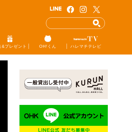
集&プレゼント
OH!くん
ハレマチテレビ