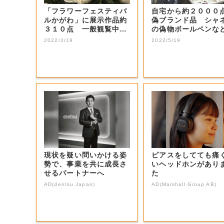
「フラワーフェスティバ
自宅から約２０００
ルかがわ」に展示作品約
偽ブランド品 シャ
３１０点 一般観覧中止
の偽物ボールペンな
も動画配信を予...
売 ５１歳介護...
2022/2/19
2022/5/19
現状を疑い問いかける姿
ピアスをしてても痛
勢で、事業を共に成長さ
いヘッドホンがあり
せるパートナーへ
た
AD(dentsu Japan)
AD(Marshall Group AB)