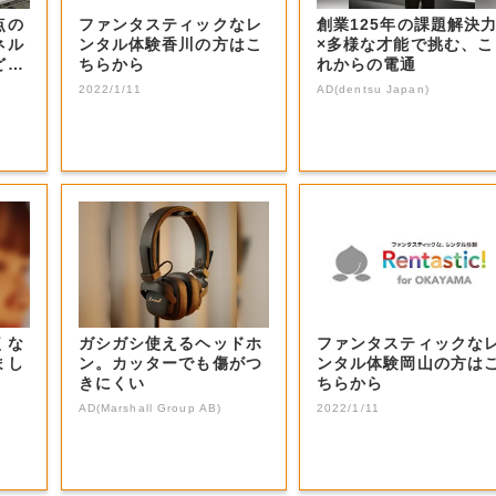
点の
ファンタスティックなレ
創業125年の課題解決
ネル
ンタル体験香川の方はこ
×多様な才能で挑む、こ
ど販
ちらから
れからの電通
2022/1/11
AD(dentsu Japan)
くな
ガシガシ使えるヘッドホ
ファンタスティックな
まし
ン。カッターでも傷がつ
ンタル体験岡山の方は
きにくい
ちらから
AD(Marshall Group AB)
2022/1/11