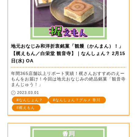
地元おなじみ和洋折衷銘菓「観饅（かんまん）！」
【梶えもん／白栄堂 観音寺】｜なんしょん？ 2月15
日(水) OA
年間365店舗以上リポート実績！梶さんおすすめのえー
もんをお届け！今回は地元おなじみの絶品銘菓「観音寺
まんじゅう！」
2023.03.01
なんしょん？
なんしょん？グルメ 香川
梶えもん