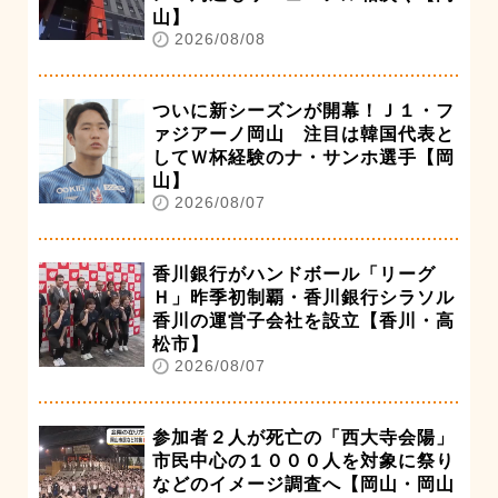
山】
2026/08/08
ついに新シーズンが開幕！Ｊ１・フ
ァジアーノ岡山 注目は韓国代表と
してＷ杯経験のナ・サンホ選手【岡
山】
2026/08/07
香川銀行がハンドボール「リーグ
Ｈ」昨季初制覇・香川銀行シラソル
香川の運営子会社を設立【香川・高
松市】
2026/08/07
参加者２人が死亡の「西大寺会陽」
市民中心の１０００人を対象に祭り
などのイメージ調査へ【岡山・岡山