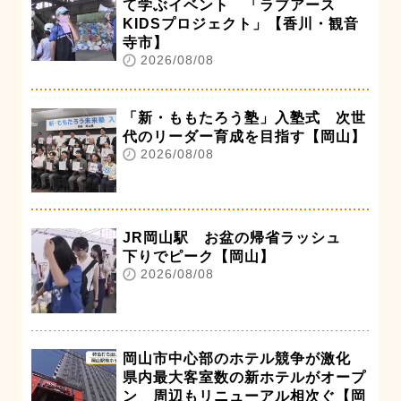
て学ぶイベント 「ラブアース
KIDSプロジェクト」【香川・観音
寺市】
2026/08/08
「新・ももたろう塾」入塾式 次世
代のリーダー育成を目指す【岡山】
2026/08/08
JR岡山駅 お盆の帰省ラッシュ
下りでピーク【岡山】
2026/08/08
岡山市中心部のホテル競争が激化
県内最大客室数の新ホテルがオープ
ン 周辺もリニューアル相次ぐ【岡