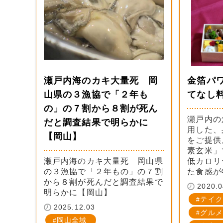
瀬戸内海のカキ大量死 岡
金箔パ
山県の３漁協で「２年も
てなし料
の」の７割から８割が死ん
瀬戸内の
だと調査結果で明らかに
用した、
【岡山】
をご提供
素玄米」
瀬戸内海のカキ大量死 岡山県
低カロリ
の３漁協で「２年もの」の７割
た食感が
から８割が死んだと調査結果で
2020.0
明らかに【岡山】
テイク
2025.12.03
グルメ
岡山全域