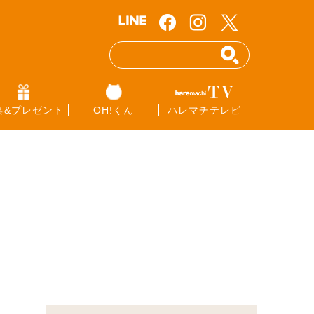
集&プレゼント
OH!くん
ハレマチテレビ
覧