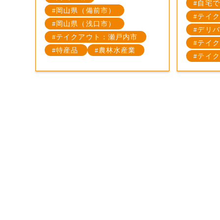
自宅で
岡山県（備前市）
テイク
岡山県（浅口市）
デリバ
テイクアウト：瀬戸内市
テイク
特産品
農林水産業
テイク