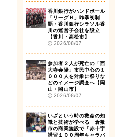
香川銀行がハンドボール
「リーグＨ」昨季初制
覇・香川銀行シラソル香
川の運営子会社を設立
【香川・高松市】
2026/08/07
参加者２人が死亡の「西
大寺会陽」市民中心の１
０００人を対象に祭りな
どのイメージ調査へ【岡
山・岡山市】
2026/08/07
いざという時の救命の知
識と技術が学べる 倉敷
市の商業施設で「赤十字
講習１００周年キャラバ