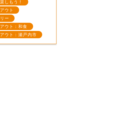
楽しもう！
アウト
リー
アウト：和食
アウト：瀬戸内市