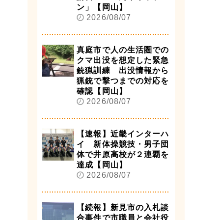
ン」【岡山】
2026/08/07
真庭市で人の生活圏での
クマ出没を想定した緊急
銃猟訓練 出没情報から
猟銃で撃つまでの対応を
確認【岡山】
2026/08/07
【速報】近畿インターハ
イ 新体操競技・男子団
体で井原高校が２連覇を
達成【岡山】
2026/08/07
【続報】新見市の入札談
合事件で市職員と会社役