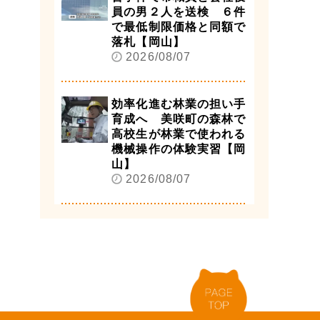
員の男２人を送検 ６件
で最低制限価格と同額で
落札【岡山】
2026/08/07
効率化進む林業の担い手
育成へ 美咲町の森林で
高校生が林業で使われる
機械操作の体験実習【岡
山】
2026/08/07