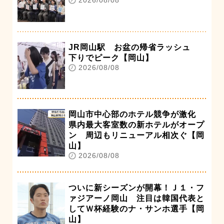
2026/08/08
JR岡山駅 お盆の帰省ラッシュ
下りでピーク【岡山】
2026/08/08
岡山市中心部のホテル競争が激化
県内最大客室数の新ホテルがオープ
ン 周辺もリニューアル相次ぐ【岡
山】
2026/08/08
ついに新シーズンが開幕！Ｊ１・フ
ァジアーノ岡山 注目は韓国代表と
してＷ杯経験のナ・サンホ選手【岡
山】