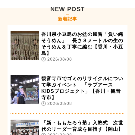
NEW POST
新着記事
香川県小豆島のお盆の風習「負い縄
そうめん」 長さ３メートルの生の
そうめんを丁寧に編む【香川・小豆
島】
2026/08/08
観音寺市でゴミのリサイクルについ
て学ぶイベント 「ラブアース
KIDSプロジェクト」【香川・観音
寺市】
2026/08/08
「新・ももたろう塾」入塾式 次世
代のリーダー育成を目指す【岡山】