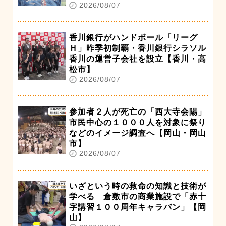
2026/08/07
香川銀行がハンドボール「リーグ
Ｈ」昨季初制覇・香川銀行シラソル
香川の運営子会社を設立【香川・高
松市】
2026/08/07
参加者２人が死亡の「西大寺会陽」
市民中心の１０００人を対象に祭り
などのイメージ調査へ【岡山・岡山
市】
2026/08/07
いざという時の救命の知識と技術が
学べる 倉敷市の商業施設で「赤十
字講習１００周年キャラバン」【岡
山】