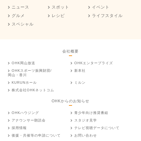
ニュース
スポット
イベント
グルメ
レシピ
ライフスタイル
スペシャル
会社概要
OHK岡山放送
OHKエンタープライズ
OHKスポーツ振興財団/
新本社
岡山・香川
KURUNホール
ミルン
株式会社OHKネットコム
OHKからのお知らせ
OHKハウジング
青少年向け推奨番組
アナウンサー朗読会
スタジオ見学
採用情報
テレビ視聴データについて
後援・共催等の申請について
お問い合わせ