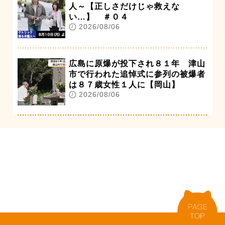
人～【正しさだけじゃ救えな
い…】 ＃０４
2026/08/06
広島に原爆が投下され８１年 津山
市で行われた追悼式に参列の被爆者
は８７歳女性１人に【岡山】
2026/08/06