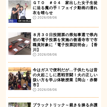
ＧＴＯ ＃０４ 家出した女子生徒
に迫る魔の手！フェイク動画の濡れ
衣を晴らせ
2026/08/06
８月３０日投開票の県知事選で県内
初の電子投票を実施の善通寺市で市
職員対象に「電子投票説明会」【香
川】
2026/08/06
今はガスで便利だが…子供たちは昔
の火起こしに悪戦苦闘！火の正しい
扱い方を学ぶ体験授業【岡山・赤磐
市】
2026/08/06
ブラックトリック～裁きを操る弁護