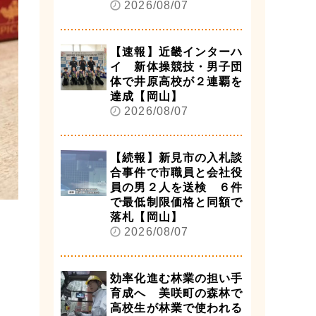
2026/08/07
【速報】近畿インターハ
イ 新体操競技・男子団
体で井原高校が２連覇を
達成【岡山】
2026/08/07
【続報】新見市の入札談
合事件で市職員と会社役
員の男２人を送検 ６件
で最低制限価格と同額で
落札【岡山】
2026/08/07
効率化進む林業の担い手
育成へ 美咲町の森林で
高校生が林業で使われる