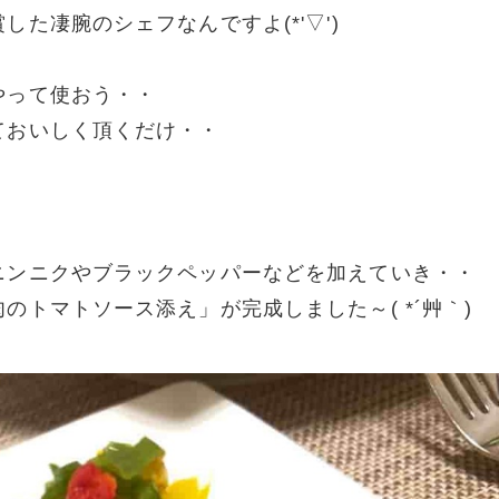
た凄腕のシェフなんですよ(*'▽')
やって使おう・・
ておいしく頂くだけ・・
ニンニクやブラックペッパーなどを加えていき・・
トマトソース添え」が完成しました～( *´艸｀)