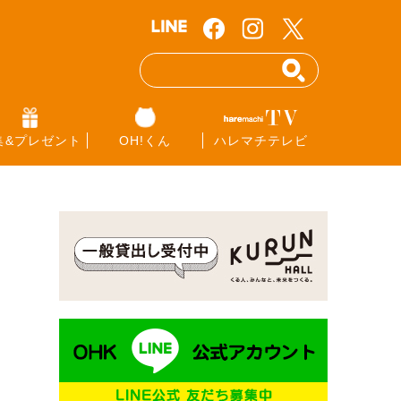
集&プレゼント
OH!くん
ハレマチテレビ