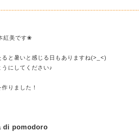
本紅美です❀
ると暑いと感じる日もありますね(>_<)
ようにしてください♪
を作りました！
a di pomodoro