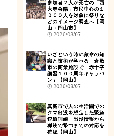
参加者２人が死亡の「西
大寺会陽」市民中心の１
０００人を対象に祭りな
どのイメージ調査へ【岡
山・岡山市】
2026/08/07
いざという時の救命の知
識と技術が学べる 倉敷
市の商業施設で「赤十字
講習１００周年キャラバ
ン」【岡山】
2026/08/07
真庭市で人の生活圏での
クマ出没を想定した緊急
銃猟訓練 出没情報から
猟銃で撃つまでの対応を
確認【岡山】