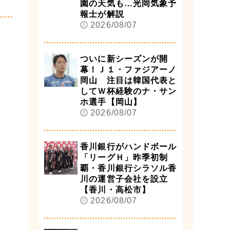
園の天気も…光岡気象予
報士が解説
2026/08/07
ついに新シーズンが開
幕！Ｊ１・ファジアーノ
岡山 注目は韓国代表と
してＷ杯経験のナ・サン
ホ選手【岡山】
2026/08/07
香川銀行がハンドボール
「リーグＨ」昨季初制
覇・香川銀行シラソル香
川の運営子会社を設立
【香川・高松市】
2026/08/07