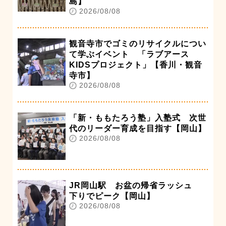
島】
2026/08/08
観音寺市でゴミのリサイクルについ
て学ぶイベント 「ラブアース
KIDSプロジェクト」【香川・観音
寺市】
2026/08/08
「新・ももたろう塾」入塾式 次世
代のリーダー育成を目指す【岡山】
2026/08/08
JR岡山駅 お盆の帰省ラッシュ
下りでピーク【岡山】
2026/08/08