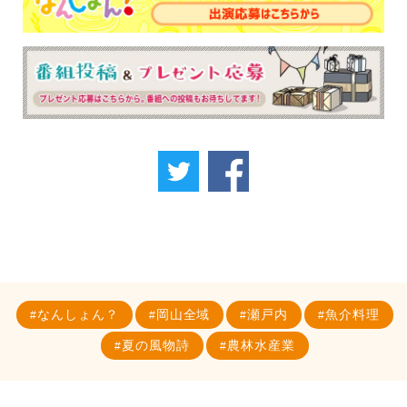
なんしょん？
岡山全域
瀬戸内
魚介料理
夏の風物詩
農林水産業