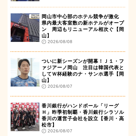
岡山市中心部のホテル競争が激化
県内最大客室数の新ホテルがオープ
ン 周辺もリニューアル相次ぐ【岡
山】
2026/08/08
ついに新シーズンが開幕！Ｊ１・フ
ァジアーノ岡山 注目は韓国代表と
してＷ杯経験のナ・サンホ選手【岡
山】
2026/08/07
香川銀行がハンドボール「リーグ
Ｈ」昨季初制覇・香川銀行シラソル
香川の運営子会社を設立【香川・高
松市】
2026/08/07