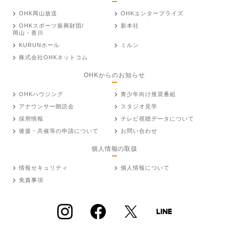
OHK岡山放送
OHKエンタープライズ
OHKスポーツ振興財団/
新本社
岡山・香川
KURUNホール
ミルン
株式会社OHKネットコム
OHKからのお知らせ
OHKハウジング
青少年向け推奨番組
アナウンサー朗読会
スタジオ見学
採用情報
テレビ視聴データについて
後援・共催等の申請について
お問い合わせ
個人情報の取扱
情報セキュリティ
個人情報について
免責事項