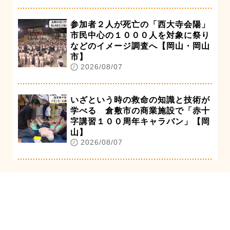
参加者２人が死亡の「西大寺会陽」
市民中心の１０００人を対象に祭り
などのイメージ調査へ【岡山・岡山
市】
2026/08/07
いざという時の救命の知識と技術が
学べる 倉敷市の商業施設で「赤十
字講習１００周年キャラバン」【岡
山】
2026/08/07