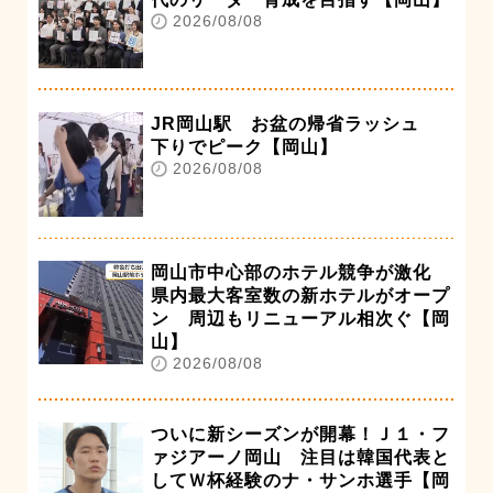
2026/08/08
JR岡山駅 お盆の帰省ラッシュ
下りでピーク【岡山】
2026/08/08
岡山市中心部のホテル競争が激化
県内最大客室数の新ホテルがオープ
ン 周辺もリニューアル相次ぐ【岡
山】
2026/08/08
ついに新シーズンが開幕！Ｊ１・フ
ァジアーノ岡山 注目は韓国代表と
してＷ杯経験のナ・サンホ選手【岡