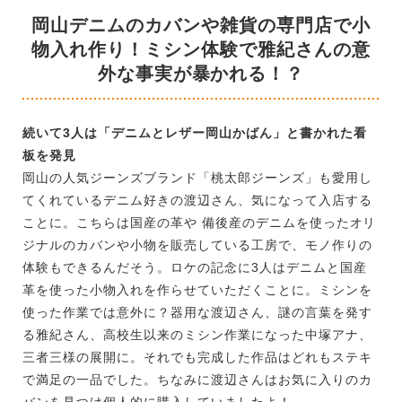
岡山デニムのカバンや雑貨の専門店で小
物入れ作り！ミシン体験で雅紀さんの意
外な事実が暴かれる！？
続いて3人は「デニムとレザー岡山かばん」と書かれた看
板を発見
岡山の人気ジーンズブランド「桃太郎ジーンズ」も愛用し
てくれているデニム好きの渡辺さん、気になって入店する
ことに。こちらは国産の革や 備後産のデニムを使ったオリ
ジナルのカバンや小物を販売している工房で、モノ作りの
体験もできるんだそう。ロケの記念に3人はデニムと国産
革を使った小物入れを作らせていただくことに。ミシンを
使った作業では意外に？器用な渡辺さん、謎の言葉を発す
る雅紀さん、高校生以来のミシン作業になった中塚アナ、
三者三様の展開に。それでも完成した作品はどれもステキ
で満足の一品でした。ちなみに渡辺さんはお気に入りのカ
バンを見つけ個人的に購入していましたよ！