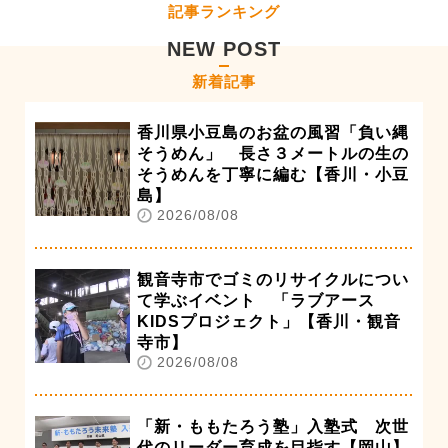
記事ランキング
NEW POST
新着記事
香川県小豆島のお盆の風習「負い縄
そうめん」 長さ３メートルの生の
そうめんを丁寧に編む【香川・小豆
島】
2026/08/08
観音寺市でゴミのリサイクルについ
て学ぶイベント 「ラブアース
KIDSプロジェクト」【香川・観音
寺市】
2026/08/08
「新・ももたろう塾」入塾式 次世
代のリーダー育成を目指す【岡山】