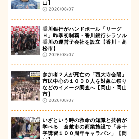
山】
2026/08/07
香川銀行がハンドボール「リーグ
Ｈ」昨季初制覇・香川銀行シラソル
香川の運営子会社を設立【香川・高
松市】
2026/08/07
参加者２人が死亡の「西大寺会陽」
市民中心の１０００人を対象に祭り
などのイメージ調査へ【岡山・岡山
市】
2026/08/07
いざという時の救命の知識と技術が
学べる 倉敷市の商業施設で「赤十
字講習１００周年キャラバン」【岡