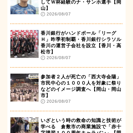
してＷ杯経験のナ・サンホ選手【岡
山】
2026/08/07
香川銀行がハンドボール「リーグ
Ｈ」昨季初制覇・香川銀行シラソル
香川の運営子会社を設立【香川・高
松市】
2026/08/07
参加者２人が死亡の「西大寺会陽」
市民中心の１０００人を対象に祭り
などのイメージ調査へ【岡山・岡山
市】
2026/08/07
いざという時の救命の知識と技術が
学べる 倉敷市の商業施設で「赤十
字講習１００周年キャラバン」【岡