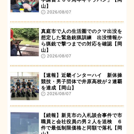
山】
2026/08/07
真庭市で人の生活圏でのクマ出没を
想定した緊急銃猟訓練 出没情報か
ら猟銃で撃つまでの対応を確認【岡
山】
2026/08/07
【速報】近畿インターハイ 新体操
競技・男子団体で井原高校が２連覇
を達成【岡山】
2026/08/07
【続報】新見市の入札談合事件で市
職員と会社役員の男２人を送検 ６
件で最低制限価格と同額で落札【岡