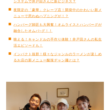
システムで井戸田さんに新ビジネス？
夜限定の「豪華」クレープ店！開発中のかわいい新メ
ニューで思わぬハプニングが！？
ハンバーグ師匠も大興奮！オムライスとハンバーグが
融合したオムバ~グ！！
映える！キャンドルの手作り体験！井戸田さんの私生
活エピソードも！
インパクト抜群！様々なジャンルのラーメンが楽しめ
るお店の新メニュー酸辣ヂャン麺とは？