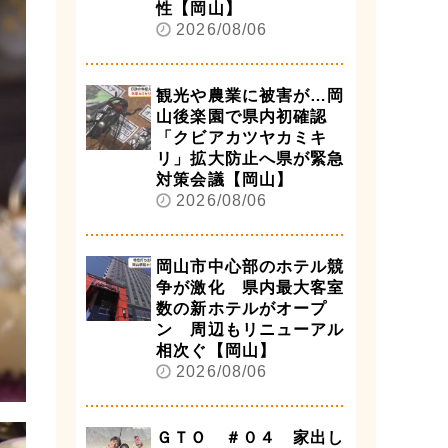
性【岡山】
2026/08/06
観光や農業に被害が…岡
山後楽園で県内初確認
「クビアカツヤカミキ
リ」拡大防止へ県が緊急
対策会議【岡山】
2026/08/06
岡山市中心部のホテル競
争が激化 県内最大客室
数の新ホテルがオープ
ン 周辺もリニューアル
相次ぐ【岡山】
2026/08/06
ＧＴＯ ＃０４ 家出し