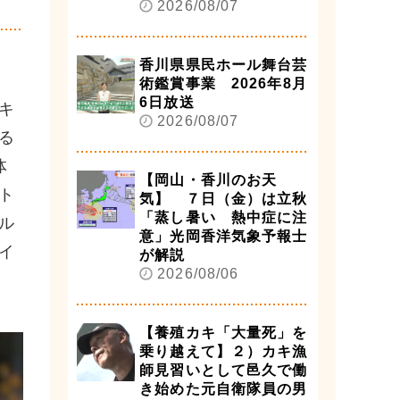
2026/08/07
香川県県民ホール舞台芸
術鑑賞事業 2026年8月
6日放送
キ
2026/08/07
る
体
【岡山・香川のお天
ト
気】 ７日（金）は立秋
「蒸し暑い 熱中症に注
ル
意」光岡香洋気象予報士
イ
が解説
2026/08/06
【養殖カキ「大量死」を
乗り越えて】２）カキ漁
師見習いとして邑久で働
き始めた元自衛隊員の男