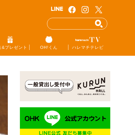
集&プレゼント
OH!くん
ハレマチテレビ