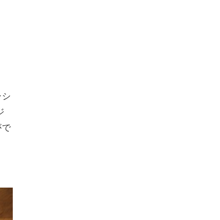
ーシ
ジ
がで