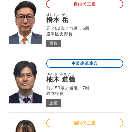
自由民主党
はしもと がく
橋本 岳
元／52歳／当選：5回
選挙区支部長
重複
中道改革連合
ゆのき みちよし
柚木 道義
前／53歳／当選：7回
政党役員
重複
国民民主党