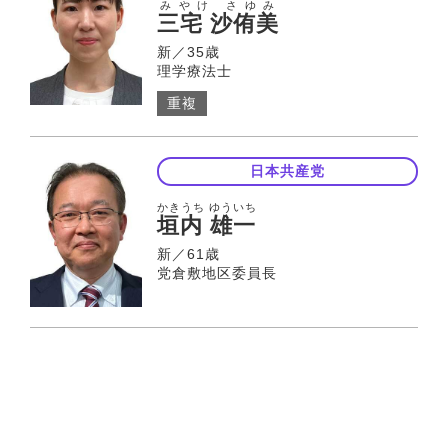
みやけ さゆみ
三宅 沙侑美
新／35歳
理学療法士
重複
日本共産党
かきうち ゆういち
垣内 雄一
新／61歳
党倉敷地区委員長