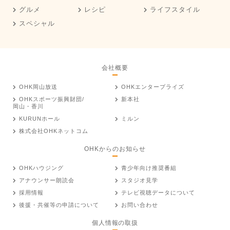
グルメ
レシピ
ライフスタイル
スペシャル
会社概要
OHK岡山放送
OHKエンタープライズ
OHKスポーツ振興財団/
新本社
岡山・香川
KURUNホール
ミルン
株式会社OHKネットコム
OHKからのお知らせ
OHKハウジング
青少年向け推奨番組
アナウンサー朗読会
スタジオ見学
採用情報
テレビ視聴データについて
後援・共催等の申請について
お問い合わせ
個人情報の取扱