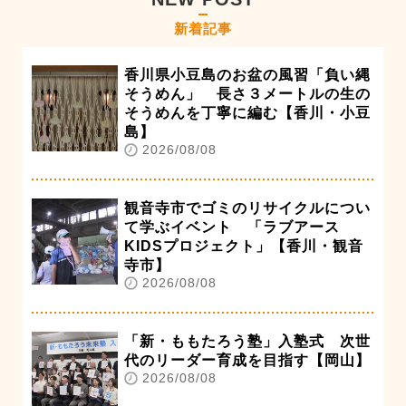
新着記事
香川県小豆島のお盆の風習「負い縄
そうめん」 長さ３メートルの生の
そうめんを丁寧に編む【香川・小豆
島】
2026/08/08
観音寺市でゴミのリサイクルについ
て学ぶイベント 「ラブアース
KIDSプロジェクト」【香川・観音
寺市】
2026/08/08
「新・ももたろう塾」入塾式 次世
代のリーダー育成を目指す【岡山】
2026/08/08