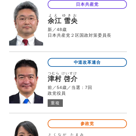
日本共産党
よえ ゆきお
余江 雪央
新／48歳
日本共産党２区国政対策委員長
中道改革連合
つむら けいすけ
津村 啓介
前／54歳／当選：7回
政党役員
重複
参政党
とくなが たまみ