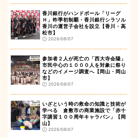
香川銀行がハンドボール「リーグ
Ｈ」昨季初制覇・香川銀行シラソル
香川の運営子会社を設立【香川・高
松市】
2026/08/07
参加者２人が死亡の「西大寺会陽」
市民中心の１０００人を対象に祭り
などのイメージ調査へ【岡山・岡山
市】
2026/08/07
いざという時の救命の知識と技術が
学べる 倉敷市の商業施設で「赤十
字講習１００周年キャラバン」【岡
山】
2026/08/07