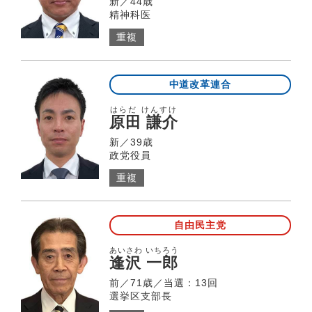
新／44歳
精神科医
重複
中道改革連合
はらだ けんすけ
原田 謙介
新／39歳
政党役員
重複
自由民主党
あいさわ いちろう
逢󠄀沢 一郎
前／71歳／当選：13回
選挙区支部長