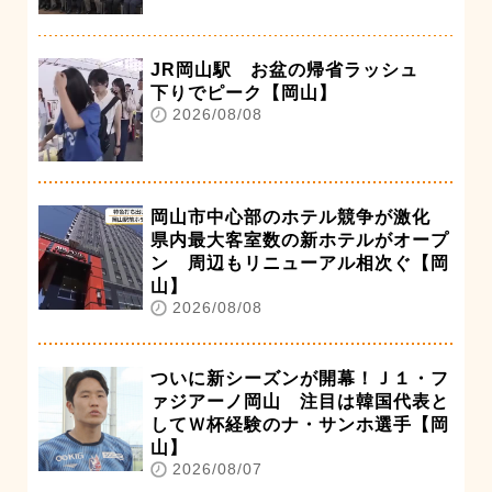
JR岡山駅 お盆の帰省ラッシュ
下りでピーク【岡山】
2026/08/08
岡山市中心部のホテル競争が激化
県内最大客室数の新ホテルがオープ
ン 周辺もリニューアル相次ぐ【岡
山】
2026/08/08
ついに新シーズンが開幕！Ｊ１・フ
ァジアーノ岡山 注目は韓国代表と
してＷ杯経験のナ・サンホ選手【岡
山】
2026/08/07