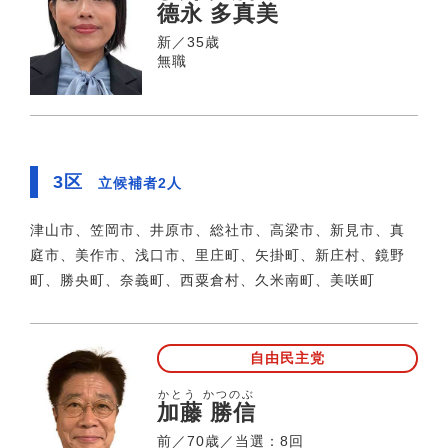
德永 多真美
新／35歳
無職
3区
立候補者2人
津山市、笠岡市、井原市、総社市、高梁市、新見市、真
庭市、美作市、浅口市、里庄町、矢掛町、新庄村、鏡野
町、勝央町、奈義町、西粟倉村、久米南町、美咲町
自由民主党
かとう かつのぶ
加藤 勝信
前／70歳／当選：8回