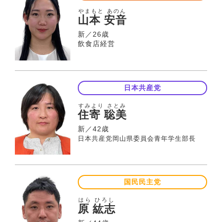
やまもと あのん
山本 安音
新／26歳
飲食店経営
日本共産党
すみより さとみ
住寄 聡美
新／42歳
日本共産党岡山県委員会青年学生部長
国民民主党
はら ひろし
原 紘志