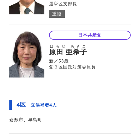
選挙区支部長
重複
日本共産党
はらだ あきこ
原田 亜希子
新／53歳
党３区国政対策委員長
4区
立候補者4人
倉敷市、早島町