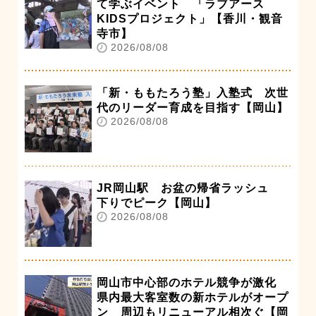
て学ぶイベント 「ラブアース
KIDSプロジェクト」【香川・観音
寺市】
2026/08/08
「新・ももたろう塾」入塾式 次世
代のリーダー育成を目指す【岡山】
2026/08/08
JR岡山駅 お盆の帰省ラッシュ
下りでピーク【岡山】
2026/08/08
岡山市中心部のホテル競争が激化
県内最大客室数の新ホテルがオープ
ン 周辺もリニューアル相次ぐ【岡