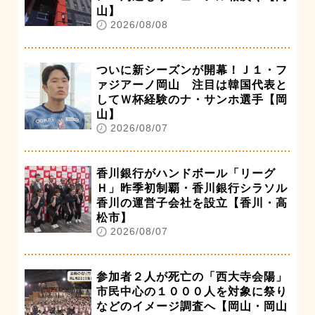
山】
2026/08/08
ついに新シーズンが開幕！Ｊ１・フ
ァジアーノ岡山 注目は韓国代表と
してＷ杯経験のナ・サンホ選手【岡
山】
2026/08/07
香川銀行がハンドボール「リーグ
Ｈ」昨季初制覇・香川銀行シラソル
香川の運営子会社を設立【香川・高
松市】
2026/08/07
参加者２人が死亡の「西大寺会陽」
市民中心の１０００人を対象に祭り
などのイメージ調査へ【岡山・岡山