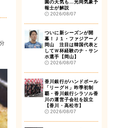
園の天気も…光岡気象予
報士が解説
2026/08/07
ついに新シーズンが開
幕！Ｊ１・ファジアーノ
分
岡山 注目は韓国代表と
してＷ杯経験のナ・サン
ホ選手【岡山】
2026/08/07
香川銀行がハンドボール
「リーグＨ」昨季初制
覇・香川銀行シラソル香
川の運営子会社を設立
【香川・高松市】
2026/08/07