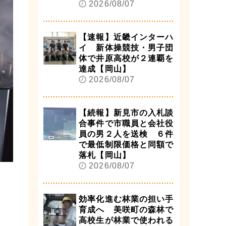
2026/08/07
【速報】近畿インターハ
イ 新体操競技・男子団
体で井原高校が２連覇を
達成【岡山】
2026/08/07
【続報】新見市の入札談
合事件で市職員と会社役
員の男２人を送検 ６件
で最低制限価格と同額で
落札【岡山】
2026/08/07
効率化進む林業の担い手
育成へ 美咲町の森林で
高校生が林業で使われる