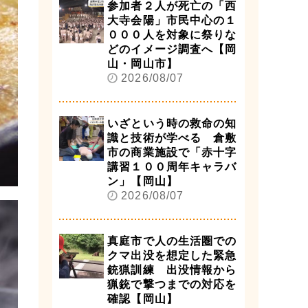
参加者２人が死亡の「西
大寺会陽」市民中心の１
０００人を対象に祭りな
どのイメージ調査へ【岡
山・岡山市】
2026/08/07
いざという時の救命の知
識と技術が学べる 倉敷
市の商業施設で「赤十字
講習１００周年キャラバ
ン」【岡山】
2026/08/07
真庭市で人の生活圏での
クマ出没を想定した緊急
銃猟訓練 出没情報から
猟銃で撃つまでの対応を
確認【岡山】