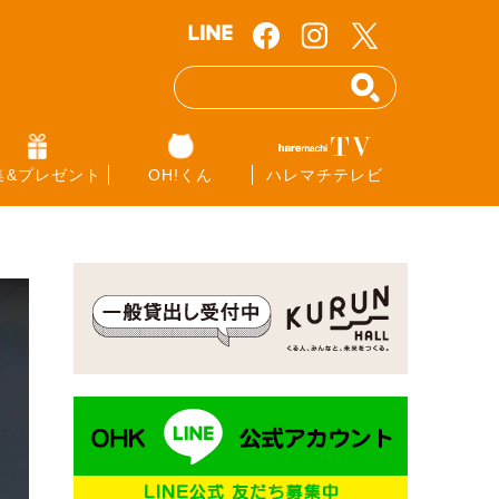
集&プレゼント
OH!くん
ハレマチテレビ