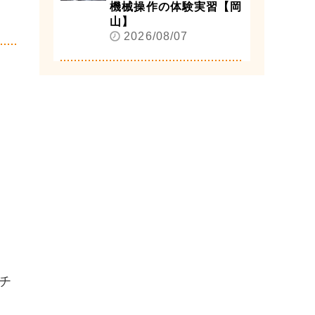
機械操作の体験実習【岡
山】
2026/08/07
チ
。