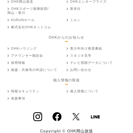
OHK岡山放送
OHKエンタープライズ
OHKスポーツ振興財団/
新本社
岡山・香川
KURUNホール
ミルン
株式会社OHKネットコム
OHKからのお知らせ
OHKハウジング
青少年向け推奨番組
アナウンサー朗読会
スタジオ見学
採用情報
テレビ視聴データについて
後援・共催等の申請について
お問い合わせ
個人情報の取扱
情報セキュリティ
個人情報について
免責事項
Copyright © OHK岡山放送