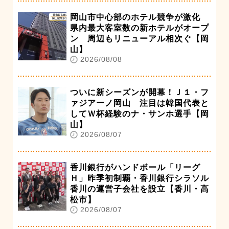
岡山市中心部のホテル競争が激化
県内最大客室数の新ホテルがオープ
ン 周辺もリニューアル相次ぐ【岡
山】
2026/08/08
ついに新シーズンが開幕！Ｊ１・フ
ァジアーノ岡山 注目は韓国代表と
してＷ杯経験のナ・サンホ選手【岡
山】
2026/08/07
香川銀行がハンドボール「リーグ
Ｈ」昨季初制覇・香川銀行シラソル
香川の運営子会社を設立【香川・高
松市】
2026/08/07