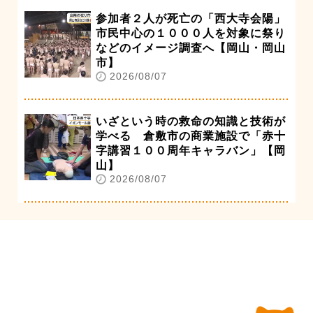
参加者２人が死亡の「西大寺会陽」
市民中心の１０００人を対象に祭り
などのイメージ調査へ【岡山・岡山
市】
2026/08/07
いざという時の救命の知識と技術が
学べる 倉敷市の商業施設で「赤十
字講習１００周年キャラバン」【岡
山】
2026/08/07