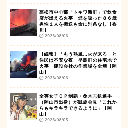
高松市中心部「トキワ新町」で飲食
店が燃える火事 煙を吸った８６歳
男性１人を搬送も命に別条なし【香
川】
2026/08/06
【続報】「もう熱風…火が来る」と
住民は不安な夜 早島町の住宅地で
火事 建設会社の作業場を全焼【岡
山】
2026/08/06
全英女子ＯＰ制覇・桑木志帆選手
（岡山市出身）が凱旋会見「これか
らもキラキラできるように」【岡
山】
2026/08/05