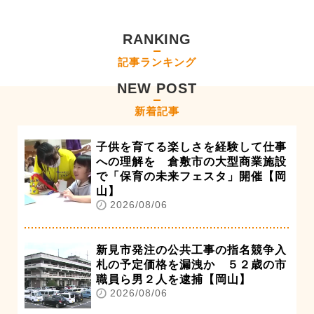
RANKING
記事ランキング
NEW POST
新着記事
子供を育てる楽しさを経験して仕事
への理解を 倉敷市の大型商業施設
で「保育の未来フェスタ」開催【岡
山】
2026/08/06
新見市発注の公共工事の指名競争入
札の予定価格を漏洩か ５２歳の市
職員ら男２人を逮捕【岡山】
2026/08/06