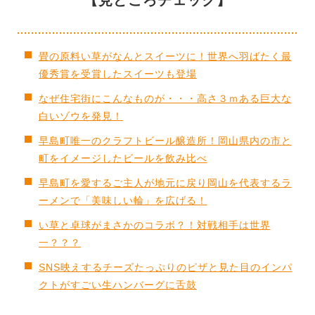
畳の原料い草がなんとスイーツに！世界へ羽ばたく最
優秀賞を受賞したスイーツも登場
なぜ住宅街にこんなものが・・・高さ３ｍある巨大な
白いゾウを発見！
早島町唯一のクラフトビール醸造所！岡山県内の市と
町をイメージしたビールを飲み比べ
早島町を愛するご主人が地元に戻り岡山を代表するラ
ーメンで「美味しい輪」を広げる！
い草と卓球がまさかのコラボ？！対戦相手は世界
一？？？
SNS映えするチーズたっぷりのピザと見た目のインパ
クトがすごい生ハンバーグに舌鼓