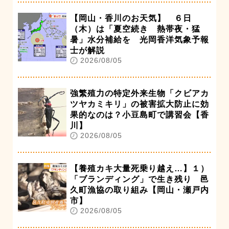
【岡山・香川のお天気】 ６日
（木）は「夏空続き 熱帯夜・猛
暑」水分補給を 光岡香洋気象予報
士が解説
2026/08/05
強繁殖力の特定外来生物「クビアカ
ツヤカミキリ」の被害拡大防止に効
果的なのは？小豆島町で講習会【香
川】
2026/08/05
【養殖カキ大量死乗り越え…】１）
「ブランディング」で生き残り 邑
久町漁協の取り組み【岡山・瀬戸内
市】
2026/08/05