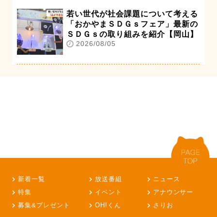
若い世代が社会課題について考える
「おかやまＳＤＧｓフェア」最新の
ＳＤＧｓの取り組みを紹介【岡山】
2026/08/05
新着一覧
放送番組
ニュース
特集
イベント
アナウンサー
募集&プレゼント
OH!くん
さりお