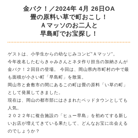
金バク！／2024年 4月 26日OA
畳の原料い草で町おこし！
Ａマッソのお二人と
早島町でお宝探し！
ゲストは、小学生からの幼なじみコンビ”Ａマッソ”。
今年改名したむらきゃみさんとネタ作り担当の加納さんが
金バク！２回目の登場。 今回は、岡山県内市町村の中で最
も面積が小さい町「早島町」を散策。
岡山市と倉敷市の間にあるこの町は畳の原料「い草の町」
として発展してきました。
現在は、岡山の都市部にはさまれたベッドタウンとしても
人気。
２０２２年に複合施設の「ヒュー早島」を初めてする新し
いお店が増えてきている果たして、どんなお宝に出会える
のでしょうか？