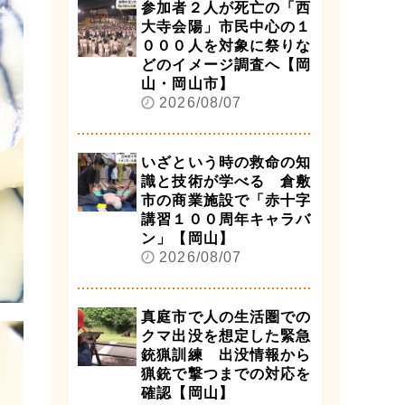
参加者２人が死亡の「西
大寺会陽」市民中心の１
０００人を対象に祭りな
どのイメージ調査へ【岡
山・岡山市】
2026/08/07
いざという時の救命の知
識と技術が学べる 倉敷
市の商業施設で「赤十字
講習１００周年キャラバ
ン」【岡山】
2026/08/07
真庭市で人の生活圏での
クマ出没を想定した緊急
銃猟訓練 出没情報から
猟銃で撃つまでの対応を
確認【岡山】