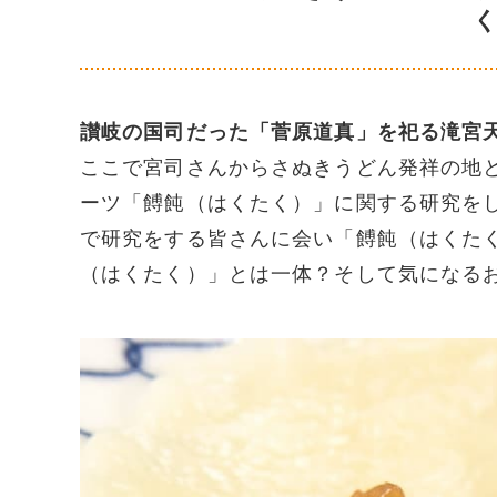
讃岐の国司だった「菅原道真」を祀る滝宮
ここで宮司さんからさぬきうどん発祥の地
ーツ「餺飩（はくたく）」に関する研究を
で研究をする皆さんに会い「餺飩（はくた
（はくたく）」とは一体？そして気になる