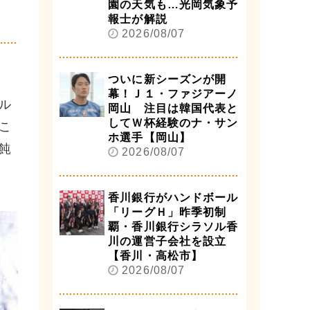
園の天気も…光岡気象予
報士が解説
2026/08/07
ついに新シーズンが開
幕！Ｊ１・ファジアーノ
ル
岡山 注目は韓国代表と
してＷ杯経験のナ・サン
こ
ホ選手【岡山】
飩
2026/08/07
香川銀行がハンドボール
「リーグＨ」昨季初制
覇・香川銀行シラソル香
川の運営子会社を設立
【香川・高松市】
2026/08/07