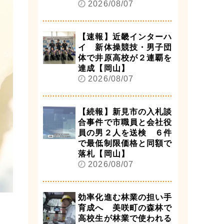
2026/08/07
【速報】近畿インターハ
イ 新体操競技・男子団
体で井原高校が２連覇を
達成【岡山】
2026/08/07
【続報】新見市の入札談
合事件で市職員と会社役
員の男２人を送検 ６件
で最低制限価格と同額で
落札【岡山】
2026/08/07
効率化進む林業の担い手
育成へ 美咲町の森林で
高校生が林業で使われる