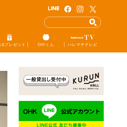
集&プレゼント
OH!くん
ハレマチテレビ