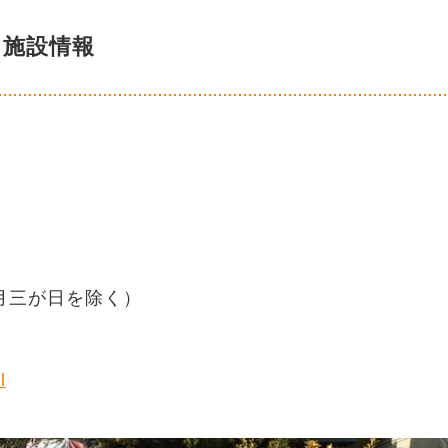
施設情報
正月三が日を除く）
l