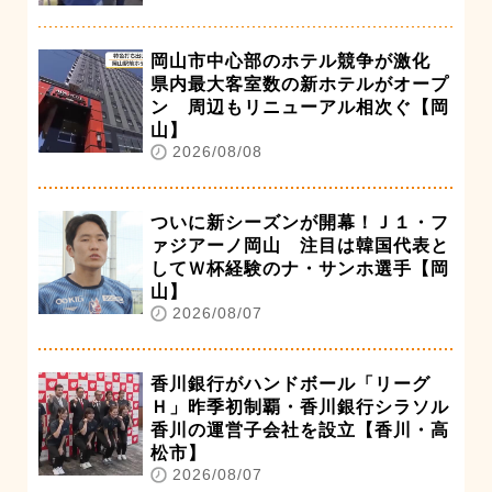
岡山市中心部のホテル競争が激化
県内最大客室数の新ホテルがオープ
ン 周辺もリニューアル相次ぐ【岡
山】
2026/08/08
ついに新シーズンが開幕！Ｊ１・フ
ァジアーノ岡山 注目は韓国代表と
してＷ杯経験のナ・サンホ選手【岡
山】
2026/08/07
香川銀行がハンドボール「リーグ
Ｈ」昨季初制覇・香川銀行シラソル
香川の運営子会社を設立【香川・高
松市】
2026/08/07