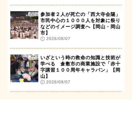
参加者２人が死亡の「西大寺会陽」
市民中心の１０００人を対象に祭り
などのイメージ調査へ【岡山・岡山
市】
2026/08/07
いざという時の救命の知識と技術が
学べる 倉敷市の商業施設で「赤十
字講習１００周年キャラバン」【岡
山】
2026/08/07