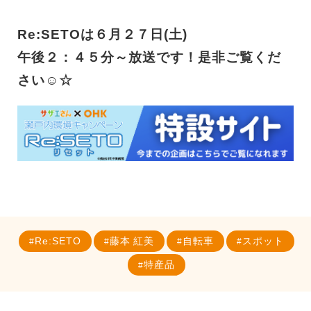
Re:SETOは６月２７日(土)
午後２：４５分～放送です！是非ご覧くだ
さい☺☆
Re:SETO
藤本 紅美
自転車
スポット
特産品