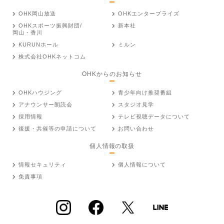
OHK岡山放送
OHKエンタープライズ
OHKスポーツ振興財団/
新本社
岡山・香川
KURUNホール
ミルン
株式会社OHKネットコム
OHKからのお知らせ
OHKハウジング
青少年向け推奨番組
アナウンサー朗読会
スタジオ見学
採用情報
テレビ視聴データについて
後援・共催等の申請について
お問い合わせ
個人情報の取扱
情報セキュリティ
個人情報について
免責事項