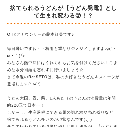
捨てられるうどんが【うどん発電】とし
て生まれ変わる😲！？
OHKアナウンサーの藤本紅美です♪
毎日暑いですね・・梅雨も重なりジメジメしますよね(´・
ω・｀)💦
みなさん熱中症にはくれぐれもお気を付けください！こま
めな水分補給を忘れずに行いましょう☆
さて今週の
Re:SETO
は、私の大好きなうどん＆スイーツが
登場します(*'ω'*)
うどん大国、香川県。
1人あたりのうどんの消費量は年間
約220玉で日本一！
しか～し、
生産過程にできる麺の切れ端や売れ残りなど、
捨てられるうどん多いのが現状なんです(◞‸◟)
そこで行われている環境に優しい取り組みが、【うどんま