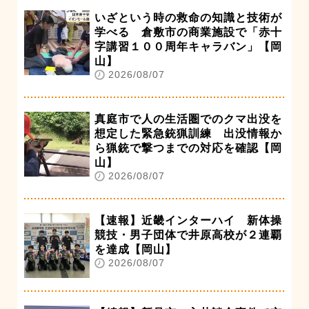
いざという時の救命の知識と技術が
学べる 倉敷市の商業施設で「赤十
字講習１００周年キャラバン」【岡
山】
2026/08/07
真庭市で人の生活圏でのクマ出没を
想定した緊急銃猟訓練 出没情報か
ら猟銃で撃つまでの対応を確認【岡
山】
2026/08/07
【速報】近畿インターハイ 新体操
競技・男子団体で井原高校が２連覇
を達成【岡山】
2026/08/07