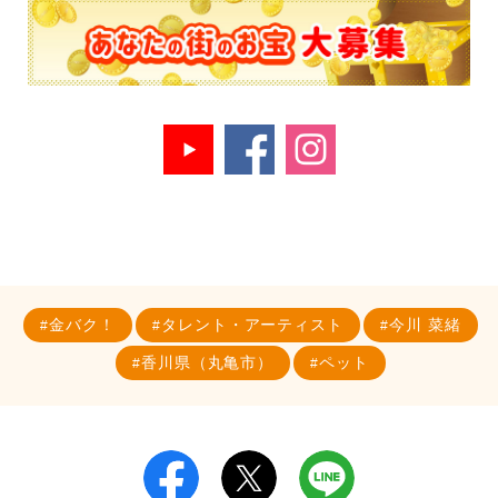
金バク！
タレント・アーティスト
今川 菜緒
香川県（丸亀市）
ペット