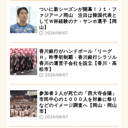
ついに新シーズンが開幕！Ｊ１・フ
ァジアーノ岡山 注目は韓国代表と
してＷ杯経験のナ・サンホ選手【岡
山】
2026/08/07
香川銀行がハンドボール「リーグ
Ｈ」昨季初制覇・香川銀行シラソル
香川の運営子会社を設立【香川・高
松市】
2026/08/07
参加者２人が死亡の「西大寺会陽」
市民中心の１０００人を対象に祭り
などのイメージ調査へ【岡山・岡山
市】
2026/08/07