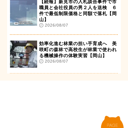
【続報】新見市の入札談合事件で市
職員と会社役員の男２人を送検 ６
件で最低制限価格と同額で落札【岡
山】
2026/08/07
効率化進む林業の担い手育成へ 美
咲町の森林で高校生が林業で使われ
る機械操作の体験実習【岡山】
2026/08/07