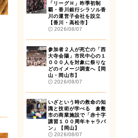
「リーグＨ」昨季初制
覇・香川銀行シラソル香
川の運営子会社を設立
【香川・高松市】
2026/08/07
参加者２人が死亡の「西
大寺会陽」市民中心の１
０００人を対象に祭りな
どのイメージ調査へ【岡
山・岡山市】
2026/08/07
いざという時の救命の知
識と技術が学べる 倉敷
市の商業施設で「赤十字
講習１００周年キャラバ
ン」【岡山】
2026/08/07