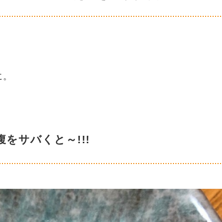
に。
をサバくと～!!!