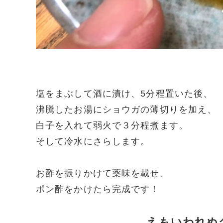
塩をまぶして酒に漬け、5分程置いた後、
沸騰したお湯にショウガの薄切りを加え、
白子を入れて弱火で３分程煮ます。
そして冷水にさらします。
お酢を振りかけて薬味を載せ、
ポン酢をかけたら完成です！
えもいわれぬ