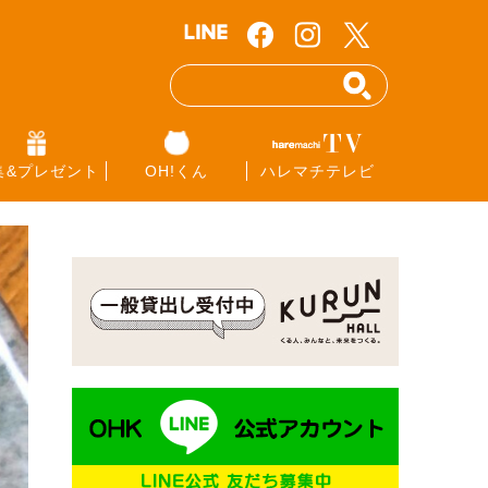
集&プレゼント
OH!くん
ハレマチテレビ