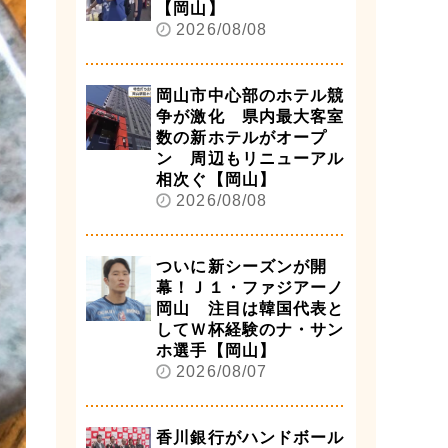
【岡山】
2026/08/08
岡山市中心部のホテル競
争が激化 県内最大客室
数の新ホテルがオープ
ン 周辺もリニューアル
相次ぐ【岡山】
2026/08/08
ついに新シーズンが開
幕！Ｊ１・ファジアーノ
岡山 注目は韓国代表と
してＷ杯経験のナ・サン
ホ選手【岡山】
2026/08/07
香川銀行がハンドボール