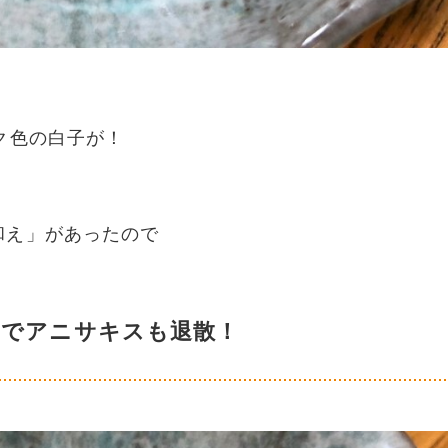
ク色の白子が！
和え」があったので
熱でアニサキスも退散！