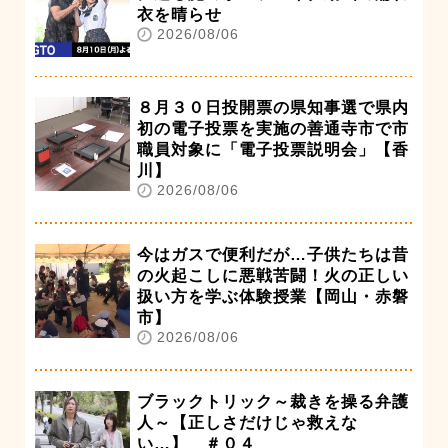
衣を晴らせ
2026/08/06
８月３０日投開票の県知事選で県内
初の電子投票を実施の善通寺市で市
職員対象に「電子投票説明会」【香
川】
2026/08/06
今はガスで便利だが…子供たちは昔
の火起こしに悪戦苦闘！火の正しい
扱い方を学ぶ体験授業【岡山・赤磐
市】
2026/08/06
ブラックトリック～裁きを操る弁護
人～【正しさだけじゃ救えな
い…】 ＃０４