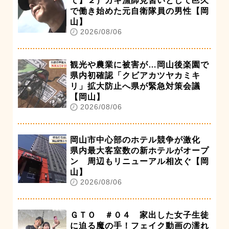
て】２）カキ漁師見習いとして邑久
で働き始めた元自衛隊員の男性【岡
山】
2026/08/06
観光や農業に被害が…岡山後楽園で
県内初確認「クビアカツヤカミキ
リ」拡大防止へ県が緊急対策会議
【岡山】
2026/08/06
岡山市中心部のホテル競争が激化
県内最大客室数の新ホテルがオープ
ン 周辺もリニューアル相次ぐ【岡
山】
2026/08/06
ＧＴＯ ＃０４ 家出した女子生徒
に迫る魔の手！フェイク動画の濡れ