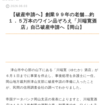
2026.06.03
【破産申請へ】創業９９年の老舗…約
１．５万本のワイン品ぞろえ「川端寛酒
店」自己破産申請へ【岡山】
津山市中心部の山下にある「川端寛（ゆたか）酒店」が
６月１日までに事業を停止し、事後処理を弁護士に一任。
岡山地方裁判所津山支部に破産申請の準備に入ったこと
が、民間の信用調査会社の調べでわかりました。
帝国データバンク岡山支店の発表によりますと、川端寛酒
店は１９２７年創業の酒類小売・卸業者です。ワインを主