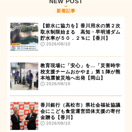
NEW POST
新着記事
【節水に協力を】香川用水の第２次
取水制限始まる 高知・早明浦ダム
貯水率が５０．２％に【香川】
2026/08/10
教育現場に「安心」を…「災害時学
校支援チームおかやま」第１陣が熊
本地震被災地へ出発【岡山】
2026/08/10
香川銀行（高松市）県社会福祉協議
会にこども食堂運営団体支援の寄付
金贈る【香川】
2026/08/10