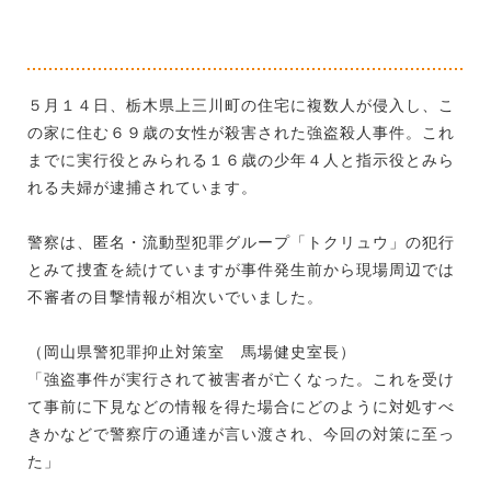
５月１４日、栃木県上三川町の住宅に複数人が侵入し、こ
の家に住む６９歳の女性が殺害された強盗殺人事件。これ
までに実行役とみられる１６歳の少年４人と指示役とみら
れる夫婦が逮捕されています。
警察は、匿名・流動型犯罪グループ「トクリュウ」の犯行
とみて捜査を続けていますが事件発生前から現場周辺では
不審者の目撃情報が相次いでいました。
（岡山県警犯罪抑止対策室 馬場健史室長）
「強盗事件が実行されて被害者が亡くなった。これを受け
て事前に下見などの情報を得た場合にどのように対処すべ
きかなどで警察庁の通達が言い渡され、今回の対策に至っ
た」