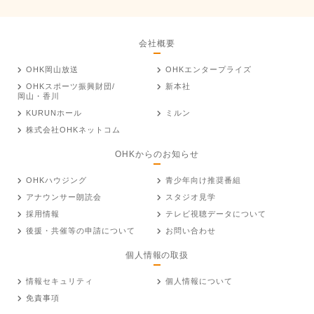
会社概要
OHK岡山放送
OHKエンタープライズ
OHKスポーツ振興財団/
新本社
岡山・香川
KURUNホール
ミルン
株式会社OHKネットコム
OHKからのお知らせ
OHKハウジング
青少年向け推奨番組
アナウンサー朗読会
スタジオ見学
採用情報
テレビ視聴データについて
後援・共催等の申請について
お問い合わせ
個人情報の取扱
情報セキュリティ
個人情報について
免責事項