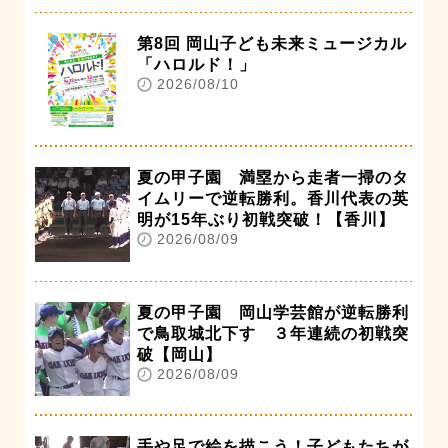
第8回 岡山子ども未来ミュージカル
「ハロルド！」
2026/08/10
夏の甲子園 満塁から走者一掃のタ
イムリーで逆転勝利。香川代表の英
明が15年ぶり初戦突破！【香川】
2026/08/09
夏の甲子園 岡山学芸館が逆転勝利
で鳥取城北下す ３年連続の初戦突
破【岡山】
2026/08/09
手や足で絵を描こう！子どもたちが