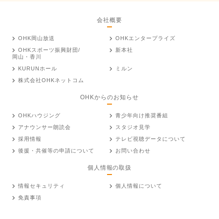
会社概要
OHK岡山放送
OHKエンタープライズ
OHKスポーツ振興財団/
新本社
岡山・香川
KURUNホール
ミルン
株式会社OHKネットコム
OHKからのお知らせ
OHKハウジング
青少年向け推奨番組
アナウンサー朗読会
スタジオ見学
採用情報
テレビ視聴データについて
後援・共催等の申請について
お問い合わせ
個人情報の取扱
情報セキュリティ
個人情報について
免責事項