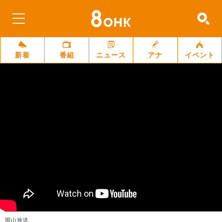
新着
番組
ニュース
アナ
イベント
岡山放送