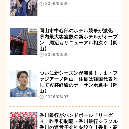
2026/08/08
岡山市中心部のホテル競争が激化
県内最大客室数の新ホテルがオープ
ン 周辺もリニューアル相次ぐ【岡
山】
2026/08/08
ついに新シーズンが開幕！Ｊ１・フ
ァジアーノ岡山 注目は韓国代表と
してＷ杯経験のナ・サンホ選手【岡
山】
2026/08/07
香川銀行がハンドボール「リーグ
Ｈ」昨季初制覇・香川銀行シラソル
香川の運営子会社を設立【香川・高