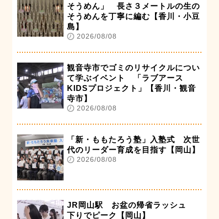
そうめん」 長さ３メートルの生の
そうめんを丁寧に編む【香川・小豆
島】
2026/08/08
観音寺市でゴミのリサイクルについ
て学ぶイベント 「ラブアース
KIDSプロジェクト」【香川・観音
寺市】
2026/08/08
「新・ももたろう塾」入塾式 次世
代のリーダー育成を目指す【岡山】
2026/08/08
JR岡山駅 お盆の帰省ラッシュ
下りでピーク【岡山】