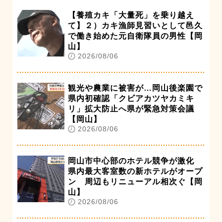
【養殖カキ「大量死」を乗り越え
て】２）カキ漁師見習いとして邑久
で働き始めた元自衛隊員の男性【岡
山】
2026/08/06
観光や農業に被害が…岡山後楽園で
県内初確認「クビアカツヤカミキ
リ」拡大防止へ県が緊急対策会議
【岡山】
2026/08/06
岡山市中心部のホテル競争が激化
県内最大客室数の新ホテルがオープ
ン 周辺もリニューアル相次ぐ【岡
山】
2026/08/06