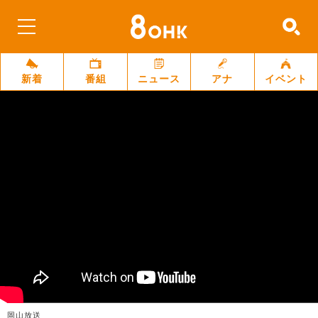
新着
番組
ニュース
アナ
イベント
岡山放送