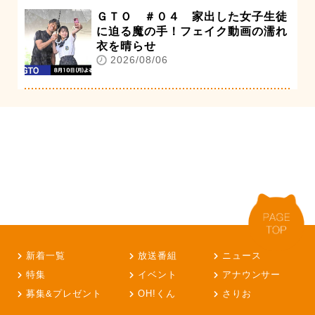
ＧＴＯ ＃０４ 家出した女子生徒
に迫る魔の手！フェイク動画の濡れ
衣を晴らせ
2026/08/06
新着一覧
放送番組
ニュース
特集
イベント
アナウンサー
募集&プレゼント
OH!くん
さりお