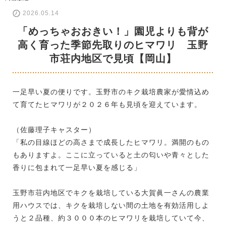
2026.05.14
「めっちゃおおきい！」園児よりも背が
高く育った季節先取りのヒマワリ 玉野
市荘内地区で見頃【岡山】
一足早い夏の便りです。玉野市のキク栽培農家が愛情込め
て育てたヒマワリが２０２６年も見頃を迎えています。
（佐藤理子キャスター）
「私の目線ほどの高さまで成長したヒマワリ。満開のもの
もありますよ。ここに立っていると土の匂いや青々とした
香りに包まれて一足早い夏を感じる」
玉野市荘内地区でキクを栽培している大賀眞一さんの農業
用ハウスでは、キクを栽培しない間の土地を有効活用しよ
うと２品種、約３０００本のヒマワリを栽培していて今、