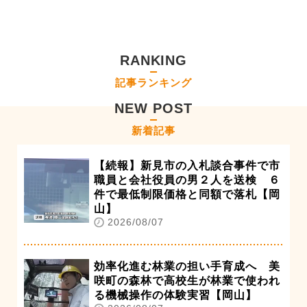
RANKING
記事ランキング
NEW POST
新着記事
【続報】新見市の入札談合事件で市
職員と会社役員の男２人を送検 ６
件で最低制限価格と同額で落札【岡
山】
2026/08/07
効率化進む林業の担い手育成へ 美
咲町の森林で高校生が林業で使われ
る機械操作の体験実習【岡山】