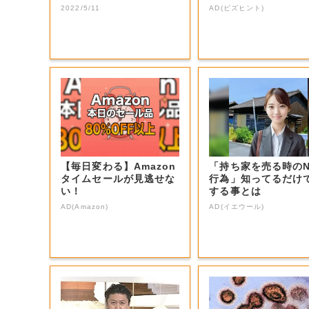
生電話クイズ」...
つの要素」
2022/5/11
AD(ビズヒント)
【毎日変わる】Amazon
「持ち家を売る時の
タイムセールが見逃せな
行為」知ってるだけ
い！
する事とは
AD(Amazon)
AD(イエウール)