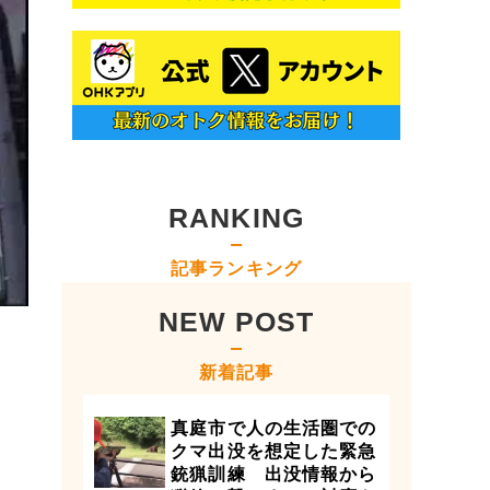
RANKING
記事ランキング
NEW POST
新着記事
真庭市で人の生活圏での
クマ出没を想定した緊急
銃猟訓練 出没情報から