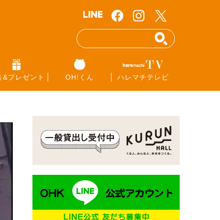
集&プレゼント
OH!くん
ハレマチテレビ