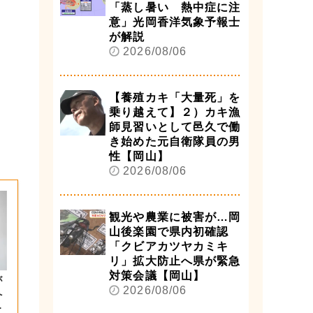
「蒸し暑い 熱中症に注
意」光岡香洋気象予報士
が解説
2026/08/06
【養殖カキ「大量死」を
乗り越えて】２）カキ漁
師見習いとして邑久で働
き始めた元自衛隊員の男
性【岡山】
2026/08/06
観光や農業に被害が…岡
山後楽園で県内初確認
「クビアカツヤカミキ
リ」拡大防止へ県が緊急
対策会議【岡山】
が
2026/08/06
へ
つ