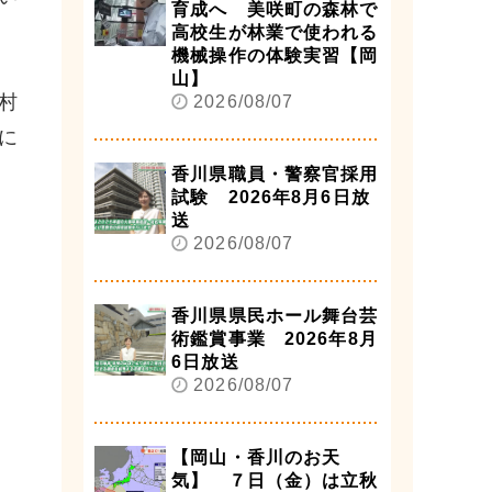
育成へ 美咲町の森林で
高校生が林業で使われる
機械操作の体験実習【岡
山】
村
2026/08/07
に
香川県職員・警察官採用
試験 2026年8月6日放
送
2026/08/07
香川県県民ホール舞台芸
術鑑賞事業 2026年8月
6日放送
2026/08/07
【岡山・香川のお天
気】 ７日（金）は立秋