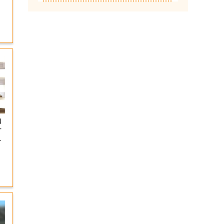
山
ナ
岡