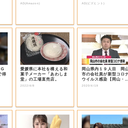
本気が...
くる前に外せな...
AD(Amazon)
AD(ビズヒント)
NG
愛媛県に本社を構える和
岡山県内１９人目 岡
で得
菓子メーカー「あわしま
市の会社員が新型コロ
堂」の工場直売店。
ウイルス感染【岡山・
山市】
2022/4/8
2020/4/19