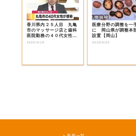
香川県内２５人目 丸亀
医療分野の調整を一
市のマッサージ店と歯科
に 岡山県が調整本
医院勤務の４０代女性が
設置【岡山】
新型コロナ感染...
2020/4/19
2020/4/20
新着一覧