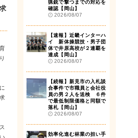
猟銃で撃つまでの対応を
求
確認【岡山】
2026/08/07
【速報】近畿インターハ
イ 新体操競技・男子団
育
体で井原高校が２連覇を
達成【岡山】
り
2026/08/07
【続報】新見市の入札談
に
合事件で市職員と会社役
員の男２人を送検 ６件
求
で最低制限価格と同額で
落札【岡山】
2026/08/07
ス
効率化進む林業の担い手
い