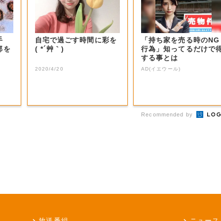
手
自宅で過ごす時間に彩を
「持ち家を売る時のNG
部を
( *´艸｀)
行為」知ってるだけで
する事とは
2020/4/20
AD(イエウール)
Recommended by
放送番組
ニュース