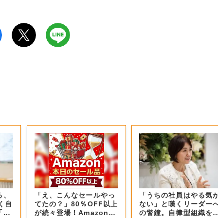
る、
「え、こんなセールやっ
「うちの社員はやる気
く自
てたの？」80％OFF以上
ない」と嘆くリーダー
「3
が続々登場！Amazonの
の警鐘。自律型組織を