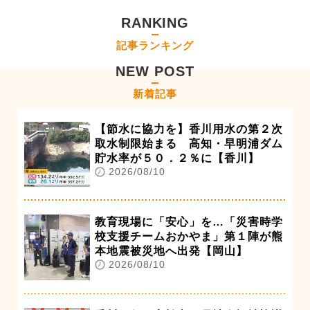
RANKING
記事ランキング
NEW POST
新着記事
【節水に協力を】香川用水の第２次
取水制限始まる 高知・早明浦ダム
貯水率が５０．２％に【香川】
2026/08/10
教育現場に「安心」を…「災害時学
校支援チームおかやま」第１陣が熊
本地震被災地へ出発【岡山】
2026/08/10