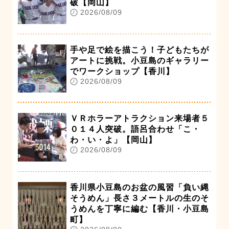
破【岡山】
2026/08/09
手や足で絵を描こう！子どもたちが
アートに挑戦。小豆島のギャラリー
でワークショップ【香川】
2026/08/09
ＶＲホラーアトラクション来場者５
０１４人突破。語呂合わせ「こ・
わ・い・よ」【岡山】
2026/08/09
香川県小豆島のお盆の風習「負い縄
そうめん」長さ３メートルの生のそ
うめんを丁寧に編む【香川・小豆島
町】