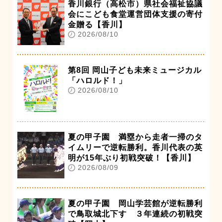
香川銀行（高松市）県社会福祉協議
会にこども食堂運営団体支援の寄付
金贈る【香川】
2026/08/10
第8回 岡山子ども未来ミュージカル
「ハロルド！」
2026/08/10
夏の甲子園 満塁から走者一掃のタ
イムリーで逆転勝利。香川代表の英
明が15年ぶり初戦突破！【香川】
2026/08/09
夏の甲子園 岡山学芸館が逆転勝利
で鳥取城北下す ３年連続の初戦突