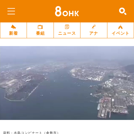
新着
番組
ニュース
アナ
イベント
資料：水島コンビナート（倉敷市）