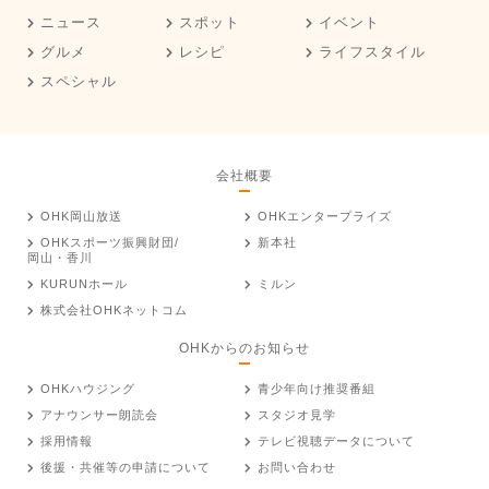
ニュース
スポット
イベント
グルメ
レシピ
ライフスタイル
スペシャル
会社概要
OHK岡山放送
OHKエンタープライズ
OHKスポーツ振興財団/
新本社
岡山・香川
KURUNホール
ミルン
株式会社OHKネットコム
OHKからのお知らせ
OHKハウジング
青少年向け推奨番組
アナウンサー朗読会
スタジオ見学
採用情報
テレビ視聴データについて
後援・共催等の申請について
お問い合わせ