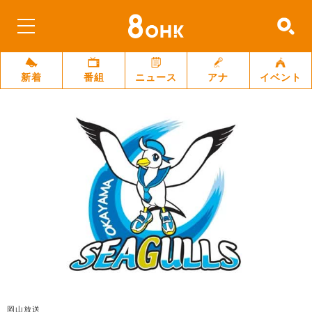
新着
番組
ニュース
アナ
イベント
岡山放送