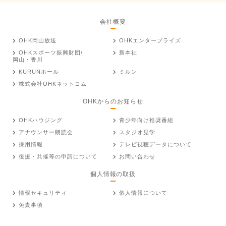
会社概要
OHK岡山放送
OHKエンタープライズ
OHKスポーツ振興財団/
新本社
岡山・香川
KURUNホール
ミルン
株式会社OHKネットコム
OHKからのお知らせ
OHKハウジング
青少年向け推奨番組
アナウンサー朗読会
スタジオ見学
採用情報
テレビ視聴データについて
後援・共催等の申請について
お問い合わせ
個人情報の取扱
情報セキュリティ
個人情報について
免責事項