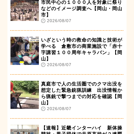
市民中心の１０００人を対象に祭り
などのイメージ調査へ【岡山・岡山
市】
2026/08/07
いざという時の救命の知識と技術が
学べる 倉敷市の商業施設で「赤十
字講習１００周年キャラバン」【岡
山】
2026/08/07
真庭市で人の生活圏でのクマ出没を
想定した緊急銃猟訓練 出没情報か
ら猟銃で撃つまでの対応を確認【岡
山】
2026/08/07
【速報】近畿インターハイ 新体操