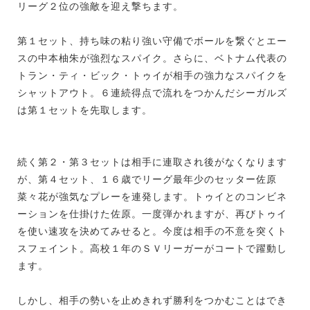
リーグ２位の強敵を迎え撃ちます。
第１セット、持ち味の粘り強い守備でボールを繋ぐとエー
スの中本柚朱が強烈なスパイク。さらに、ベトナム代表の
トラン・ティ・ビック・トゥイが相手の強力なスパイクを
シャットアウト。６連続得点で流れをつかんだシーガルズ
は第１セットを先取します。
続く第２・第３セットは相手に連取され後がなくなります
が、第４セット、１６歳でリーグ最年少のセッター佐原
菜々花が強気なプレーを連発します。トゥイとのコンビネ
ーションを仕掛けた佐原。一度弾かれますが、再びトゥイ
を使い速攻を決めてみせると。今度は相手の不意を突くト
スフェイント。高校１年のＳＶリーガーがコートで躍動し
ます。
しかし、相手の勢いを止めきれず勝利をつかむことはでき