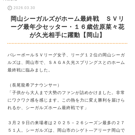
2026.03.30
岡山シーガルズがホーム最終戦 ＳＶリ
ーグ最年少セッター・１６歳佐原菜々花
が久光相手に躍動【岡山】
バレーボールＳＶリーグ女子、リーグ１２位の岡山シーガ
ルズは、岡山市で、ＳＡＧＡ久光スプリングスとのホーム
最終戦に臨みました。
（長尾龍希アナウンサー）
「子供から大人まで大勢のファンが詰めかけました。非常
にワクワク感を感じます。この熱を力に変え勝利を届けら
れるか、シーガルズホーム最終戦です」
３月２９日の来場者は２０２５－２６シーズン最多の２７
５１人。シーガルズは、岡山市のシゲト―アリーナ岡山で