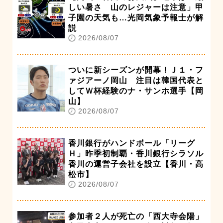
しい暑さ 山のレジャーは注意」甲
子園の天気も…光岡気象予報士が解
説
2026/08/07
ついに新シーズンが開幕！Ｊ１・フ
ァジアーノ岡山 注目は韓国代表と
してＷ杯経験のナ・サンホ選手【岡
山】
2026/08/07
香川銀行がハンドボール「リーグ
Ｈ」昨季初制覇・香川銀行シラソル
香川の運営子会社を設立【香川・高
松市】
2026/08/07
参加者２人が死亡の「西大寺会陽」