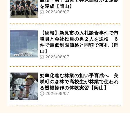
競技・男子団体で井原高校が２連覇
を達成【岡山】
2026/08/07
【続報】新見市の入札談合事件で市
職員と会社役員の男２人を送検 ６
件で最低制限価格と同額で落札【岡
山】
2026/08/07
効率化進む林業の担い手育成へ 美
咲町の森林で高校生が林業で使われ
る機械操作の体験実習【岡山】
2026/08/07