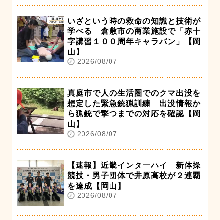
いざという時の救命の知識と技術が
学べる 倉敷市の商業施設で「赤十
字講習１００周年キャラバン」【岡
山】
2026/08/07
真庭市で人の生活圏でのクマ出没を
想定した緊急銃猟訓練 出没情報か
ら猟銃で撃つまでの対応を確認【岡
山】
2026/08/07
【速報】近畿インターハイ 新体操
競技・男子団体で井原高校が２連覇
を達成【岡山】
2026/08/07