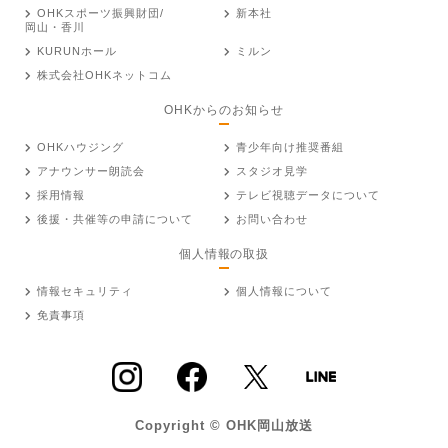
OHKスポーツ振興財団/
新本社
岡山・香川
KURUNホール
ミルン
株式会社OHKネットコム
OHKからのお知らせ
OHKハウジング
青少年向け推奨番組
アナウンサー朗読会
スタジオ見学
採用情報
テレビ視聴データについて
後援・共催等の申請について
お問い合わせ
個人情報の取扱
情報セキュリティ
個人情報について
免責事項
Copyright © OHK岡山放送