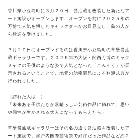
香川県小豆島町に３月２０日、醤油蔵を改装した新たなア
ート施設がオープンします。オープンを前に２０２５年の
万博で人気を博したキャラクターがお目見えし、島の人か
ら歓迎を受けました。
３月２０日にオープンするのは香川県小豆島町の草壁醤油
蔵ギャラリーです。２０２５年の大阪・関西万博のミャク
ミャクの子供のような姿で人気となった「こみゃく」が展
示されるということで、地元の幼稚園児による歓迎式典が
行われました。
（訪れた人は…）
「未来ある子供たちが素晴らしい芸術作品に触れて、思い
や個性が生かされる大人になってもらえたら」
草壁醤油蔵ギャラリーはその名の通り醤油蔵を改装したア
ート施設で、瀬戸内国際芸術祭で好評だった作品など約２