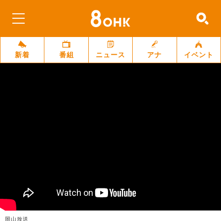
新着
番組
ニュース
アナ
イベント
岡山放送