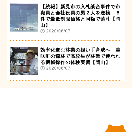
【続報】新見市の入札談合事件で市
職員と会社役員の男２人を送検 ６
件で最低制限価格と同額で落札【岡
山】
2026/08/07
効率化進む林業の担い手育成へ 美
咲町の森林で高校生が林業で使われ
る機械操作の体験実習【岡山】
2026/08/07