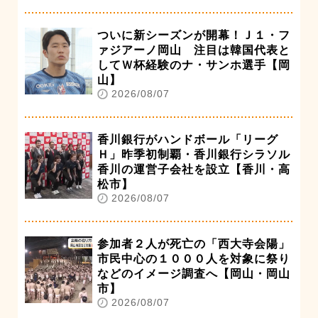
ついに新シーズンが開幕！Ｊ１・フ
ァジアーノ岡山 注目は韓国代表と
してＷ杯経験のナ・サンホ選手【岡
山】
2026/08/07
香川銀行がハンドボール「リーグ
Ｈ」昨季初制覇・香川銀行シラソル
香川の運営子会社を設立【香川・高
松市】
2026/08/07
参加者２人が死亡の「西大寺会陽」
市民中心の１０００人を対象に祭り
などのイメージ調査へ【岡山・岡山
市】
2026/08/07