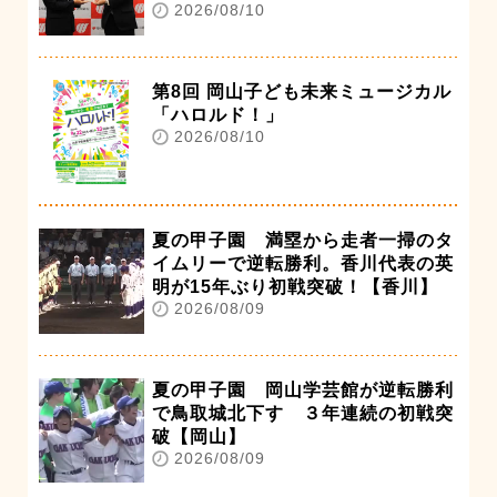
2026/08/10
第8回 岡山子ども未来ミュージカル
「ハロルド！」
2026/08/10
夏の甲子園 満塁から走者一掃のタ
イムリーで逆転勝利。香川代表の英
明が15年ぶり初戦突破！【香川】
2026/08/09
夏の甲子園 岡山学芸館が逆転勝利
で鳥取城北下す ３年連続の初戦突
破【岡山】
2026/08/09