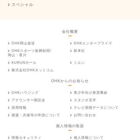
スペシャル
会社概要
OHK岡山放送
OHKエンタープライズ
OHKスポーツ振興財団/
新本社
岡山・香川
KURUNホール
ミルン
株式会社OHKネットコム
OHKからのお知らせ
OHKハウジング
青少年向け推奨番組
アナウンサー朗読会
スタジオ見学
採用情報
テレビ視聴データについて
後援・共催等の申請について
お問い合わせ
個人情報の取扱
情報セキュリティ
個人情報について