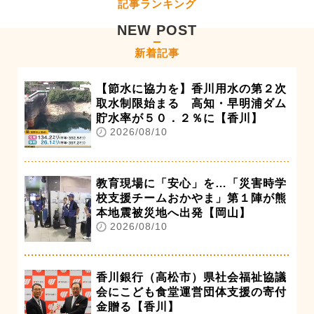
記事ランキング
NEW POST
新着記事
【節水に協力を】香川用水の第２次
取水制限始まる 高知・早明浦ダム
貯水率が５０．２％に【香川】
2026/08/10
教育現場に「安心」を…「災害時学
校支援チームおかやま」第１陣が熊
本地震被災地へ出発【岡山】
2026/08/10
香川銀行（高松市）県社会福祉協議
会にこども食堂運営団体支援の寄付
金贈る【香川】