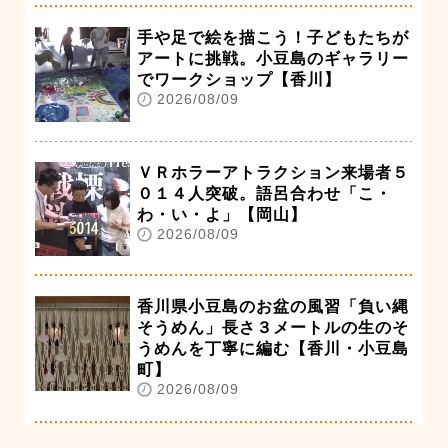
手や足で絵を描こう！子どもたちが
アートに挑戦。小豆島のギャラリー
でワークショップ【香川】
2026/08/09
ＶＲホラーアトラクション来場者５
０１４人突破。語呂合わせ「こ・
わ・い・よ」【岡山】
2026/08/09
香川県小豆島のお盆の風習「負い縄
そうめん」長さ３メートルの生のそ
うめんを丁寧に編む【香川・小豆島
町】
2026/08/09