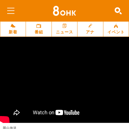
新着
番組
ニュース
アナ
イベント
岡山放送