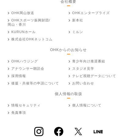
会社概要
OHK岡山放送
OHKエンタープライズ
OHKスポーツ振興財団/
新本社
岡山・香川
KURUNホール
ミルン
株式会社OHKネットコム
OHKからのお知らせ
OHKハウジング
青少年向け推奨番組
アナウンサー朗読会
スタジオ見学
採用情報
テレビ視聴データについて
後援・共催等の申請について
お問い合わせ
個人情報の取扱
情報セキュリティ
個人情報について
免責事項