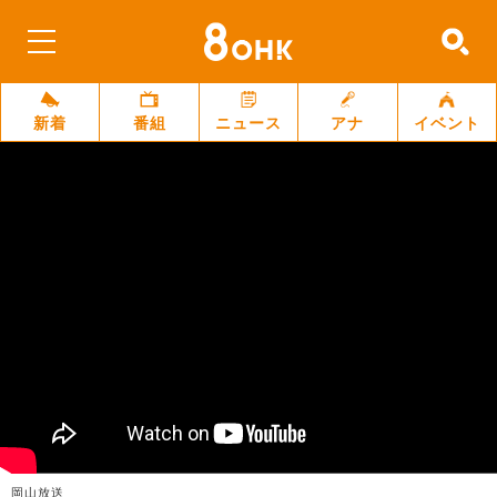
新着
番組
ニュース
アナ
イベント
岡山放送