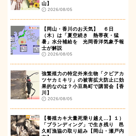
山】
2026/08/05
【岡山・香川のお天気】 ６日
（木）は「夏空続き 熱帯夜・猛
暑」水分補給を 光岡香洋気象予報
士が解説
2026/08/05
強繁殖力の特定外来生物「クビアカ
ツヤカミキリ」の被害拡大防止に効
果的なのは？小豆島町で講習会【香
川】
2026/08/05
【養殖カキ大量死乗り越え…】１）
「ブランディング」で生き残り 邑
久町漁協の取り組み【岡山・瀬戸内