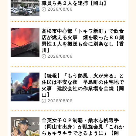
職員ら男２人を逮捕【岡山】
2026/08/06
高松市中心部「トキワ新町」で飲食
店が燃える火事 煙を吸った８６歳
男性１人を搬送も命に別条なし【香
川】
2026/08/06
【続報】「もう熱風…火が来る」と
住民は不安な夜 早島町の住宅地で
火事 建設会社の作業場を全焼【岡
山】
2026/08/06
全英女子ＯＰ制覇・桑木志帆選手
（岡山市出身）が凱旋会見「これか
らもキラキラできるように」【岡