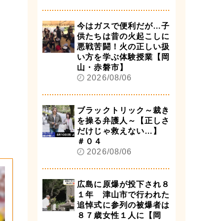
今はガスで便利だが…子
供たちは昔の火起こしに
悪戦苦闘！火の正しい扱
い方を学ぶ体験授業【岡
山・赤磐市】
2026/08/06
ブラックトリック～裁き
を操る弁護人～【正しさ
だけじゃ救えない…】
＃０４
2026/08/06
広島に原爆が投下され８
１年 津山市で行われた
追悼式に参列の被爆者は
８７歳女性１人に【岡