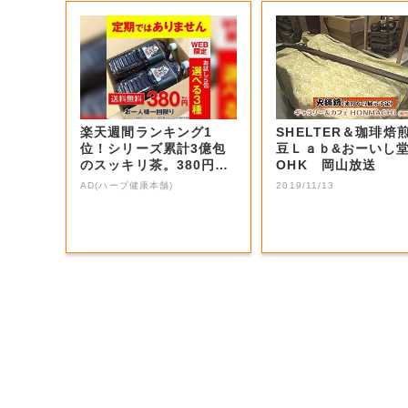
楽天週間ランキング1
SHELTER＆珈琲焙
位！シリーズ累計3億包
豆Ｌａｂ&おーいし堂 
のスッキリ茶。380円で
OHK 岡山放送
お試し
AD(ハーブ健康本舗)
2019/11/13