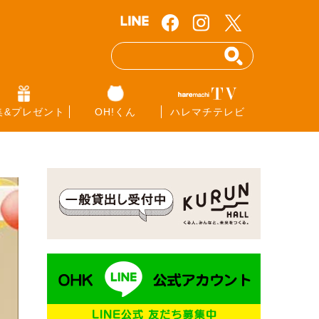
集&プレゼント
OH!くん
ハレマチテレビ