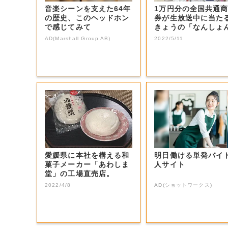
音楽シーンを支えた64年
1万円分の全国共通
の歴史、このヘッドホン
券が生放送中に当た
で感じてみて
きょうの「なんしょ
生電話クイズ」...
AD(Marshall Group AB)
2022/5/11
愛媛県に本社を構える和
明日働ける単発バイ
菓子メーカー「あわしま
人サイト
堂」の工場直売店。
2022/4/8
AD(ショットワークス)