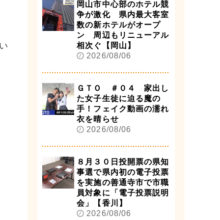
岡山市中心部のホテル競
争が激化 県内最大客室
数の新ホテルがオープ
ン 周辺もリニューアル
い
相次ぐ【岡山】
2026/08/06
ＧＴＯ ＃０４ 家出し
た女子生徒に迫る魔の
手！フェイク動画の濡れ
衣を晴らせ
2026/08/06
８月３０日投開票の県知
事選で県内初の電子投票
を実施の善通寺市で市職
員対象に「電子投票説明
会」【香川】
2026/08/06