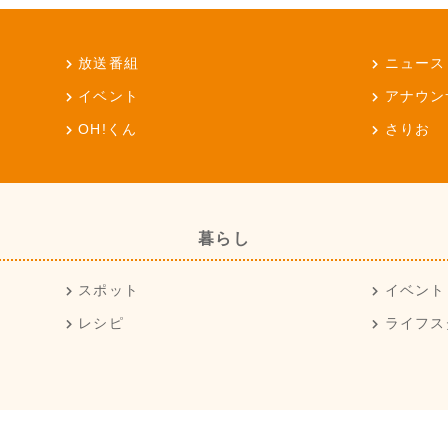
放送番組
ニュース
イベント
アナウン
OH!くん
さりお
暮らし
スポット
イベント
レシピ
ライフス