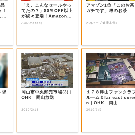
商品
「え、こんなセールやっ
アマゾン1位「このお茶
る！
てたの？」80％OFF以上
ガチです」噂のお茶
ん？
が続々登場！Amazonの
本気が...
AD(Amazon)
AD(ハーブ健康本舗)
ト求
岡山市中央卸売市場(3) |
１７８津山ファンクラ
OHK 岡山放送
ルーム＆far east scre
n | OHK 岡山...
2019/2/13
2019/6/5