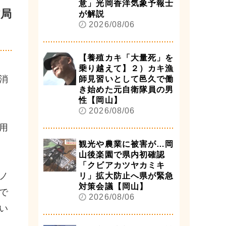
意」光岡香洋気象予報士
防局
が解説
2026/08/06
【養殖カキ「大量死」を
乗り越えて】２）カキ漁
消
師見習いとして邑久で働
き始めた元自衛隊員の男
性【岡山】
2026/08/06
用
観光や農業に被害が…岡
山後楽園で県内初確認
「クビアカツヤカミキ
ノ
リ」拡大防止へ県が緊急
対策会議【岡山】
で
2026/08/06
い