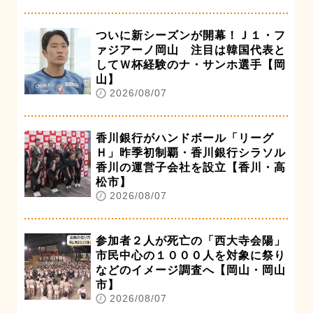
ついに新シーズンが開幕！Ｊ１・フ
ァジアーノ岡山 注目は韓国代表と
してＷ杯経験のナ・サンホ選手【岡
山】
2026/08/07
香川銀行がハンドボール「リーグ
Ｈ」昨季初制覇・香川銀行シラソル
香川の運営子会社を設立【香川・高
松市】
2026/08/07
参加者２人が死亡の「西大寺会陽」
市民中心の１０００人を対象に祭り
などのイメージ調査へ【岡山・岡山
市】
2026/08/07