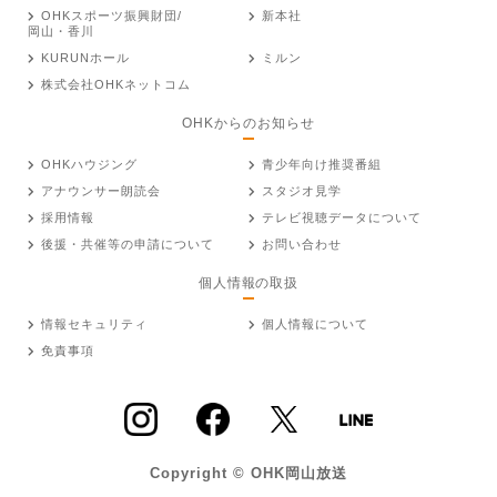
OHKスポーツ振興財団/
新本社
岡山・香川
KURUNホール
ミルン
株式会社OHKネットコム
OHKからのお知らせ
OHKハウジング
青少年向け推奨番組
アナウンサー朗読会
スタジオ見学
採用情報
テレビ視聴データについて
後援・共催等の申請について
お問い合わせ
個人情報の取扱
情報セキュリティ
個人情報について
免責事項
Copyright © OHK岡山放送