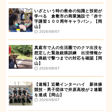
いざという時の救命の知識と技術が
学べる 倉敷市の商業施設で「赤十
字講習１００周年キャラバン」【岡
山】
2026/08/07
真庭市で人の生活圏でのクマ出没を
想定した緊急銃猟訓練 出没情報か
ら猟銃で撃つまでの対応を確認【岡
山】
2026/08/07
【速報】近畿インターハイ 新体操
競技・男子団体で井原高校が２連覇
を達成【岡山】
2026/08/07