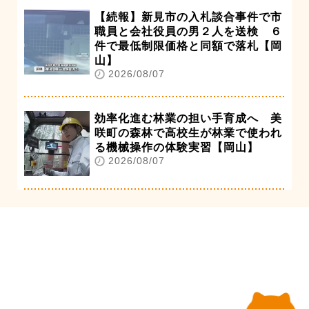
【続報】新見市の入札談合事件で市
職員と会社役員の男２人を送検 ６
件で最低制限価格と同額で落札【岡
山】
2026/08/07
効率化進む林業の担い手育成へ 美
咲町の森林で高校生が林業で使われ
る機械操作の体験実習【岡山】
2026/08/07