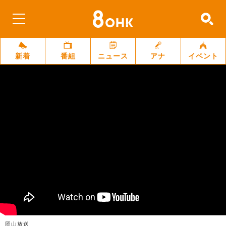
新着
番組
ニュース
アナ
イベント
岡山放送