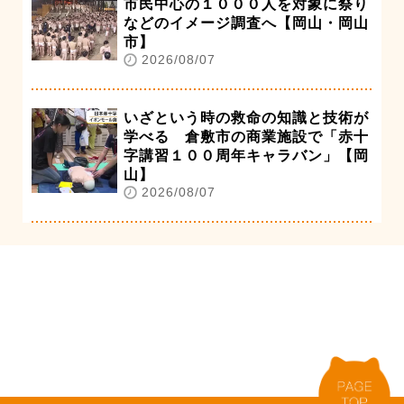
市民中心の１０００人を対象に祭り
などのイメージ調査へ【岡山・岡山
市】
2026/08/07
いざという時の救命の知識と技術が
学べる 倉敷市の商業施設で「赤十
字講習１００周年キャラバン」【岡
山】
2026/08/07