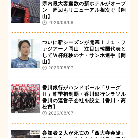
県内最大客室数の新ホテルがオープ
ン 周辺もリニューアル相次ぐ【岡
山】
2026/08/08
ついに新シーズンが開幕！Ｊ１・フ
ァジアーノ岡山 注目は韓国代表と
してＷ杯経験のナ・サンホ選手【岡
山】
2026/08/07
香川銀行がハンドボール「リーグ
Ｈ」昨季初制覇・香川銀行シラソル
香川の運営子会社を設立【香川・高
松市】
2026/08/07
参加者２人が死亡の「西大寺会陽」