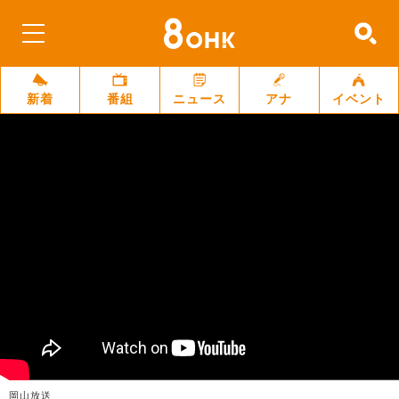
新着
番組
ニュース
アナ
イベント
岡山放送