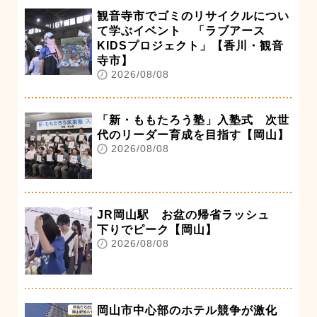
観音寺市でゴミのリサイクルについ
て学ぶイベント 「ラブアース
KIDSプロジェクト」【香川・観音
寺市】
2026/08/08
「新・ももたろう塾」入塾式 次世
代のリーダー育成を目指す【岡山】
2026/08/08
JR岡山駅 お盆の帰省ラッシュ
下りでピーク【岡山】
2026/08/08
岡山市中心部のホテル競争が激化