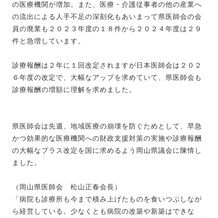
の医療機関が増加。また、医療・介護従事者の他の産業へ
の流出による人手不足の深刻化もあいまって県医師会の会
員の廃業も２０２３年度の１８件から２０２４年度は２９
件と急増しています。
診療報酬は２年に１回改定されますが日本医師会は２０２
６年度の改定で、大幅なアップを求めていて、県医師会も
診療報酬の増額に理解を求めました。
県医師会は先週、地域医療の崩壊を防ぐためとして、早急
かつ効果的な医療機関への財政支援対策の実施や診療報酬
の大幅なプラス改定を国に求めるよう岡山県議会に陳情し
ました。
（岡山県医師会 松山正春会長）
「病院も診療所も今まで積み上げたものを食いつぶしなが
ら経営している。少なくとも病院の改築や新築はできな