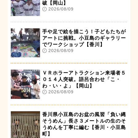
破【岡山】
2026/08/09
手や足で絵を描こう！子どもたちが
アートに挑戦。小豆島のギャラリー
でワークショップ【香川】
2026/08/09
ＶＲホラーアトラクション来場者５
０１４人突破。語呂合わせ「こ・
わ・い・よ」【岡山】
2026/08/09
香川県小豆島のお盆の風習「負い縄
そうめん」長さ３メートルの生のそ
うめんを丁寧に編む【香川・小豆島
町】