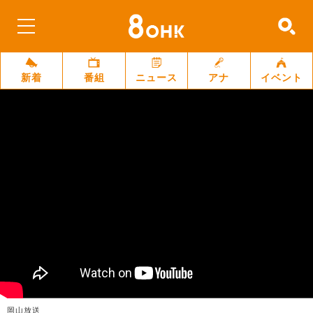
新着
番組
ニュース
アナ
イベント
岡山放送