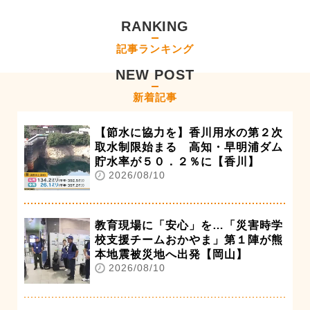
RANKING
記事ランキング
NEW POST
新着記事
【節水に協力を】香川用水の第２次
取水制限始まる 高知・早明浦ダム
貯水率が５０．２％に【香川】
2026/08/10
教育現場に「安心」を…「災害時学
校支援チームおかやま」第１陣が熊
本地震被災地へ出発【岡山】
2026/08/10