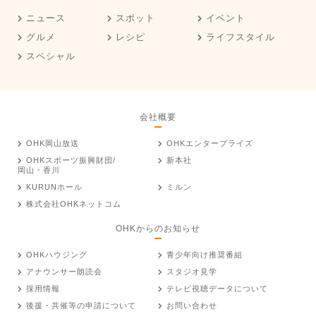
ニュース
スポット
イベント
グルメ
レシピ
ライフスタイル
スペシャル
会社概要
OHK岡山放送
OHKエンタープライズ
OHKスポーツ振興財団/
新本社
岡山・香川
KURUNホール
ミルン
株式会社OHKネットコム
OHKからのお知らせ
OHKハウジング
青少年向け推奨番組
アナウンサー朗読会
スタジオ見学
採用情報
テレビ視聴データについて
後援・共催等の申請について
お問い合わせ