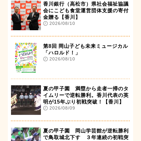
香川銀行（高松市）県社会福祉協議
会にこども食堂運営団体支援の寄付
金贈る【香川】
2026/08/10
第8回 岡山子ども未来ミュージカル
「ハロルド！」
2026/08/10
夏の甲子園 満塁から走者一掃のタ
イムリーで逆転勝利。香川代表の英
明が15年ぶり初戦突破！【香川】
2026/08/09
夏の甲子園 岡山学芸館が逆転勝利
で鳥取城北下す ３年連続の初戦突