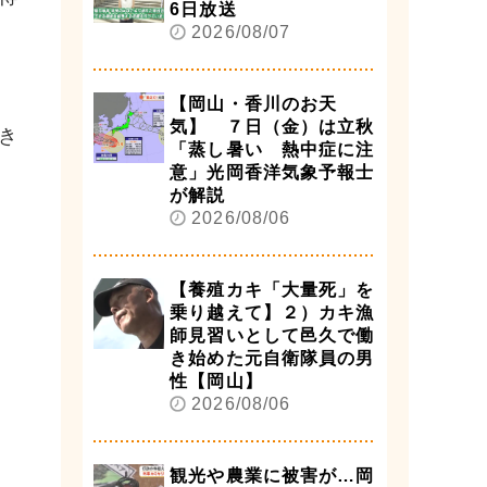
6日放送
2026/08/07
【岡山・香川のお天
気】 ７日（金）は立秋
き
「蒸し暑い 熱中症に注
意」光岡香洋気象予報士
が解説
2026/08/06
【養殖カキ「大量死」を
乗り越えて】２）カキ漁
師見習いとして邑久で働
き始めた元自衛隊員の男
性【岡山】
2026/08/06
観光や農業に被害が…岡