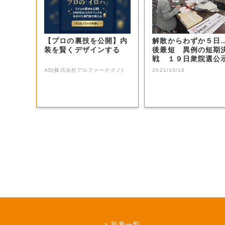
【プロの裏技を公開】内
解散からわずか５日
装を賢くデザインする
後最短 異例の短期
戦 １９日衆院選公
向け準備進む【岡...
AD(株式会社アルファーテクノ)
2021/10/18
新着一覧