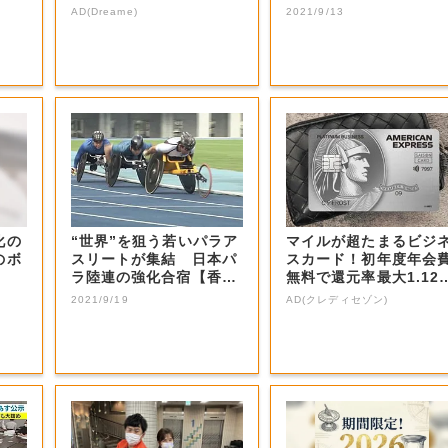
す ９月３０日...
AD(Dreame)
2021/9/13
化の
“世界”を狙う若いパラア
マイルが超たまるビジ
のボ
スリートが集結 日本パ
スカード！初年度年会
ラ陸連の強化合宿【香
無料で還元率最大1.12
川・高松市】
5%
2021/9/19
AD(クレディセゾン)