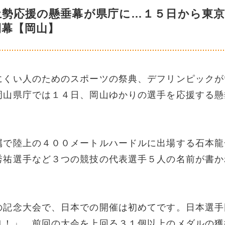
土勢応援の懸垂幕が県庁に…１５日から東
開幕【岡山】
にくい人のためのスポーツの祭典、デフリンピックが
岡山県庁では１４日、岡山ゆかりの選手を応援する懸
属で陸上の４００メートルハードルに出場する石本龍
秀祐選手など３つの競技の代表選手５人の名前が書か
の記念大会で、日本での開催は初めてです。日本選手
Ｎ！」。前回の大会を上回る３１個以上のメダルの獲