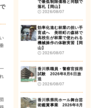
で最低制限価格と同額で
京で
落札【岡山】
2026/08/07
効率化進む林業の担い手
育成へ 美咲町の森林で
い
高校生が林業で使われる
機械操作の体験実習【岡
垂
山】
2026/08/07
一
香川県職員・警察官採用
試験 2026年8月6日放
れ
送
2026/08/07
団
香川県県民ホール舞台芸
術鑑賞事業 2026年8月
得