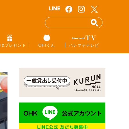
集&プレゼント
OH!くん
ハレマチテレビ