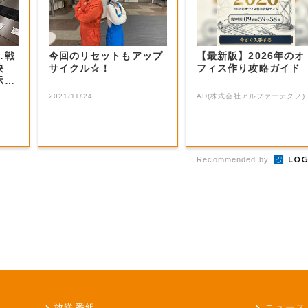
…戦
今回のリセットもアップ
【最新版】2026年のオ
決
サイクル☆！
フィス作り攻略ガイド
示に
2021/11/24
AD(株式会社アルファーテクノ)
Recommended by
放送番組
ニュース