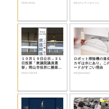
票を呼び掛け【...
2021/8/31
AD(クレディセゾン)
１０月１９日公示→３１
ロボット掃除機の進
日投票「衆議院議員選
カギは水にあり。こ
挙」岡山市役所に懸垂幕
ードがすごい理由
掲示 投票呼びか...
2021/10/18
AD(Dreame)