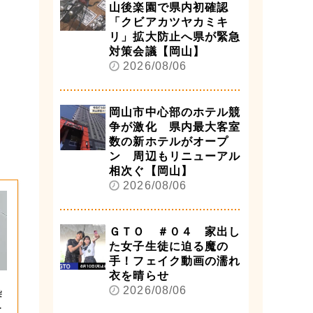
山後楽園で県内初確認
「クビアカツヤカミキ
リ」拡大防止へ県が緊急
対策会議【岡山】
2026/08/06
岡山市中心部のホテル競
争が激化 県内最大客室
数の新ホテルがオープ
ン 周辺もリニューアル
相次ぐ【岡山】
2026/08/06
ＧＴＯ ＃０４ 家出し
た女子生徒に迫る魔の
手！フェイク動画の濡れ
衣を晴らせ
」
2026/08/06
染
指