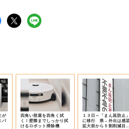
主が
四角い部屋を四角く拭
１３日～「まん延防止
スパ
く！壁際までしっかり拭
に移行 県→外出は感
けるロボット掃除機
拡大前から５割削減目