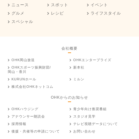
ニュース
スポット
イベント
グルメ
レシピ
ライフスタイル
スペシャル
会社概要
OHK岡山放送
OHKエンタープライズ
OHKスポーツ振興財団/
新本社
岡山・香川
KURUNホール
ミルン
株式会社OHKネットコム
OHKからのお知らせ
OHKハウジング
青少年向け推奨番組
アナウンサー朗読会
スタジオ見学
採用情報
テレビ視聴データについて
後援・共催等の申請について
お問い合わせ