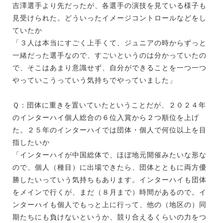
吉澤選手より先だったが、各選手の演技を見ている様子も
見受けられた。どういったイメージコントロールなどをし
ていたか
「３人は本当にすごく上手くて、ジュニアの時からずっと
一緒だった選手なので、すごいというのは分かっていたの
で、そこはあまり意識せず、自分ができることを一つ一つ
やっていこうっていう気持ちでやっていました」
Ｑ：団体に重きを置いていたということだが、２０２４年
のインターハイ個人総合の６位入賞から２つ順位を上げ
た。２５年のインターハイでは団体・個人で何位以上を目
指したいか
「インターハイが中国総体で、ほぼ地元開催みたいな形な
ので、個人（種目）に出場できたら、団体とともに両方優
勝したいっていう気持ちもあります。インターハイも団体
をメインで行くが、まだ（８月まで）時間があるので。イ
ンターハイも個人でもっと上に行って、他の（地区の）同
期たちにも負けないというか、競り合えるくらいの力をつ