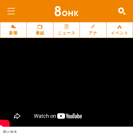
新着
番組
ニュース
アナ
イベント
岡山放送