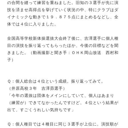
の合間を縫って練習を重ねました。旧知の３選手が先に演
技を済ませ高得点を挙げていく状況の中、特にクラブはダ
イナミックな動きで１９．８７５点にまとめるなどし、全
体では４位に入りました。
全国高等学校新体操選抜大会終了後に、吉澤選手に個人種
目の演技を振り返ってもらったほか、今後の目標などを聞
きました。（動画撮影と聞き手：ＯＨＫ岡山放送 西村和
子）
Ｑ：個人総合は４位という成績。振り返ってみて。
（井原高校３年 吉澤昴選手）
「今年の選抜は団体をメインにしていて、個人はあまり
（練習が）できてなかったんですけど、４位という結果が
出て、すごくうれしい気持ちです」
Ｑ：個人種目では４種目に同じ３選手が上位に。演技順が