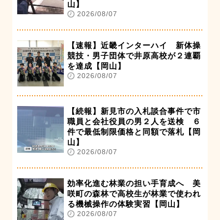
山】
2026/08/07
【速報】近畿インターハイ 新体操
競技・男子団体で井原高校が２連覇
を達成【岡山】
2026/08/07
【続報】新見市の入札談合事件で市
職員と会社役員の男２人を送検 ６
件で最低制限価格と同額で落札【岡
山】
2026/08/07
効率化進む林業の担い手育成へ 美
咲町の森林で高校生が林業で使われ
る機械操作の体験実習【岡山】
2026/08/07