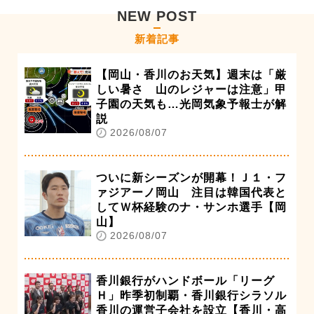
NEW POST
新着記事
【岡山・香川のお天気】週末は「厳
しい暑さ 山のレジャーは注意」甲
子園の天気も…光岡気象予報士が解
説
2026/08/07
ついに新シーズンが開幕！Ｊ１・フ
ァジアーノ岡山 注目は韓国代表と
してＷ杯経験のナ・サンホ選手【岡
山】
2026/08/07
香川銀行がハンドボール「リーグ
Ｈ」昨季初制覇・香川銀行シラソル
香川の運営子会社を設立【香川・高