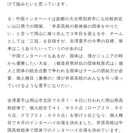
けて臨みたいと思っています」
Ｑ：中国インターハイは故郷の大分県別府市にも比較的近
い山口県での開催。「井原高校の新体操の団体をやりた
い」と言って岡山に移り住んで３年目を迎える今、チーム
としては「三冠」を目指すが、吉澤選手の今季の目標、将
来はこうありたいっていうのがあれば
「中国インターハイもあるが、国体は、僕がジュニアの時
から優勝したい大会。（都道府県対抗の団体戦形式は）個
人と団体の総合点数で争われる国体はチームの団結力が必
要。個人種目（兼務の）僕が井原高校のみんなを引っ張っ
ていけるような選手になりたい」
吉澤選手は岡山市北区で６月７・８日に行われた岡山県高
校総体で、個人総合で４１．９００点（ロープ２０．９０
０点、クラブ２１．０００点）を挙げ１位となり、個人種
目で８月のインターハイ出場を決めました。井原高校は中
国高校総体で団体でのインターハイ出場を決めています。