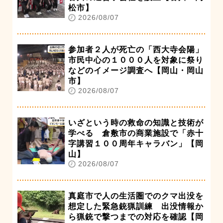
松市】
2026/08/07
参加者２人が死亡の「西大寺会陽」
市民中心の１０００人を対象に祭り
などのイメージ調査へ【岡山・岡山
市】
2026/08/07
いざという時の救命の知識と技術が
学べる 倉敷市の商業施設で「赤十
字講習１００周年キャラバン」【岡
山】
2026/08/07
真庭市で人の生活圏でのクマ出没を
想定した緊急銃猟訓練 出没情報か
ら猟銃で撃つまでの対応を確認【岡