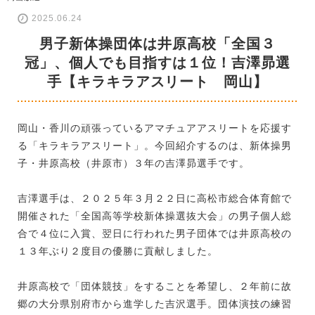
2025.06.24
男子新体操団体は井原高校「全国３
冠」、個人でも目指すは１位！吉澤昴選
手【キラキラアスリート 岡山】
岡山・香川の頑張っているアマチュアアスリートを応援す
る「キラキラアスリート」。今回紹介するのは、新体操男
子・井原高校（井原市）３年の吉澤昴選手です。
吉澤選手は、２０２５年３月２２日に高松市総合体育館で
開催された「全国高等学校新体操選抜大会」の男子個人総
合で４位に入賞、翌日に行われた男子団体では井原高校の
１３年ぶり２度目の優勝に貢献しました。
井原高校で「団体競技」をすることを希望し、２年前に故
郷の大分県別府市から進学した吉沢選手。団体演技の練習