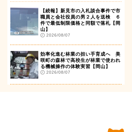
【続報】新見市の入札談合事件で市
職員と会社役員の男２人を送検 ６
件で最低制限価格と同額で落札【岡
山】
2026/08/07
効率化進む林業の担い手育成へ 美
咲町の森林で高校生が林業で使われ
る機械操作の体験実習【岡山】
2026/08/07