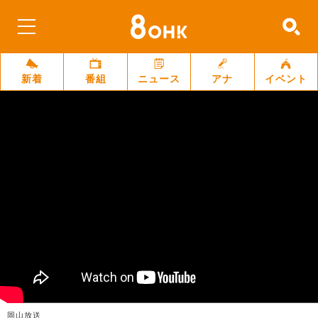
新着
番組
ニュース
アナ
イベント
岡山放送