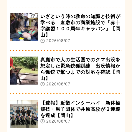
いざという時の救命の知識と技術が
学べる 倉敷市の商業施設で「赤十
字講習１００周年キャラバン」【岡
山】
2026/08/07
真庭市で人の生活圏でのクマ出没を
想定した緊急銃猟訓練 出没情報か
ら猟銃で撃つまでの対応を確認【岡
山】
2026/08/07
【速報】近畿インターハイ 新体操
競技・男子団体で井原高校が２連覇
を達成【岡山】
2026/08/07