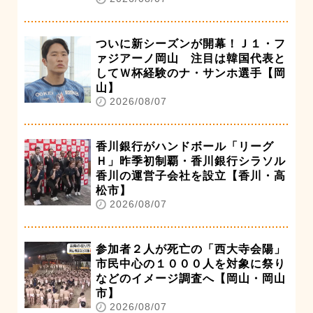
ついに新シーズンが開幕！Ｊ１・フ
ァジアーノ岡山 注目は韓国代表と
してＷ杯経験のナ・サンホ選手【岡
山】
2026/08/07
香川銀行がハンドボール「リーグ
Ｈ」昨季初制覇・香川銀行シラソル
香川の運営子会社を設立【香川・高
松市】
2026/08/07
参加者２人が死亡の「西大寺会陽」
市民中心の１０００人を対象に祭り
などのイメージ調査へ【岡山・岡山
市】
2026/08/07