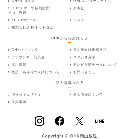
OHK岡山放送
OHKエンタープライズ
OHKスポーツ振興財団/
新本社
岡山・香川
KURUNホール
ミルン
株式会社OHKネットコム
OHKからのお知らせ
OHKハウジング
青少年向け推奨番組
アナウンサー朗読会
スタジオ見学
採用情報
テレビ視聴データについて
後援・共催等の申請について
お問い合わせ
個人情報の取扱
情報セキュリティ
個人情報について
免責事項
Copyright © OHK岡山放送