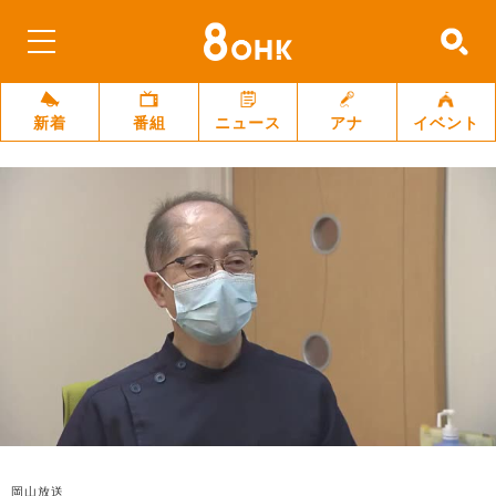
新着
番組
ニュース
アナ
イベント
岡山放送