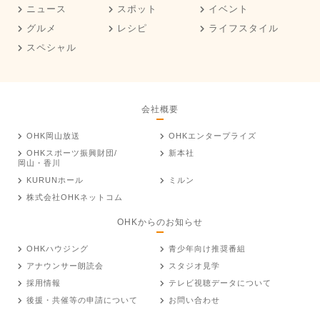
ニュース
スポット
イベント
グルメ
レシピ
ライフスタイル
スペシャル
会社概要
OHK岡山放送
OHKエンタープライズ
OHKスポーツ振興財団/
新本社
岡山・香川
KURUNホール
ミルン
株式会社OHKネットコム
OHKからのお知らせ
OHKハウジング
青少年向け推奨番組
アナウンサー朗読会
スタジオ見学
採用情報
テレビ視聴データについて
後援・共催等の申請について
お問い合わせ