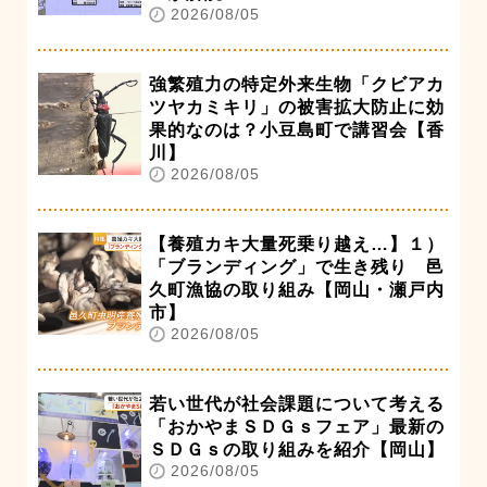
2026/08/05
強繁殖力の特定外来生物「クビアカ
ツヤカミキリ」の被害拡大防止に効
果的なのは？小豆島町で講習会【香
川】
2026/08/05
【養殖カキ大量死乗り越え…】１）
「ブランディング」で生き残り 邑
久町漁協の取り組み【岡山・瀬戸内
市】
2026/08/05
若い世代が社会課題について考える
「おかやまＳＤＧｓフェア」最新の
ＳＤＧｓの取り組みを紹介【岡山】
2026/08/05