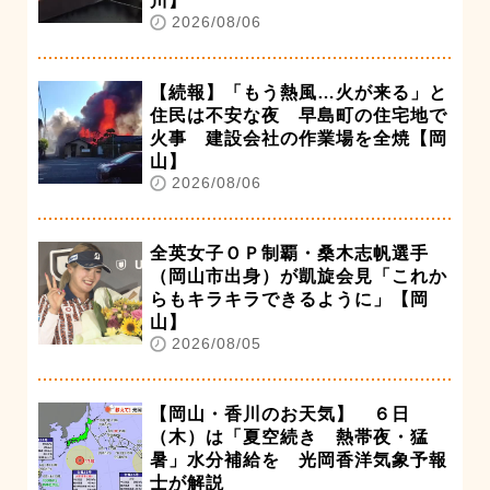
川】
2026/08/06
【続報】「もう熱風…火が来る」と
住民は不安な夜 早島町の住宅地で
火事 建設会社の作業場を全焼【岡
山】
2026/08/06
全英女子ＯＰ制覇・桑木志帆選手
（岡山市出身）が凱旋会見「これか
らもキラキラできるように」【岡
山】
2026/08/05
【岡山・香川のお天気】 ６日
（木）は「夏空続き 熱帯夜・猛
暑」水分補給を 光岡香洋気象予報
士が解説