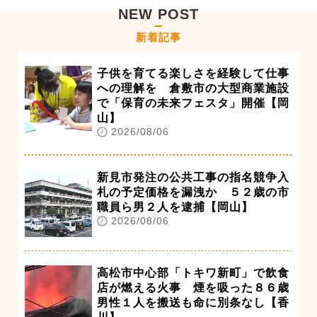
NEW POST
新着記事
子供を育てる楽しさを経験して仕事
への理解を 倉敷市の大型商業施設
で「保育の未来フェスタ」開催【岡
山】
2026/08/06
新見市発注の公共工事の指名競争入
札の予定価格を漏洩か ５２歳の市
職員ら男２人を逮捕【岡山】
2026/08/06
高松市中心部「トキワ新町」で飲食
店が燃える火事 煙を吸った８６歳
男性１人を搬送も命に別条なし【香