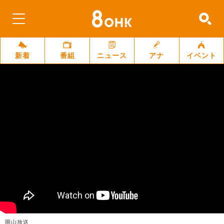
新着
番組
ニュース
アナ
イベント
岡山放送