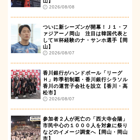
山】
2026/08/08
ついに新シーズンが開幕！Ｊ１・フ
ァジアーノ岡山 注目は韓国代表と
してＷ杯経験のナ・サンホ選手【岡
山】
2026/08/07
香川銀行がハンドボール「リーグ
Ｈ」昨季初制覇・香川銀行シラソル
香川の運営子会社を設立【香川・高
松市】
2026/08/07
参加者２人が死亡の「西大寺会陽」
市民中心の１０００人を対象に祭り
などのイメージ調査へ【岡山・岡山
市】