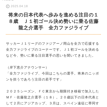
2025.04.18
将来の日本代表へ歩みを進める注目の１
８歳 Ｊ１初ゴール決め勢いに乗る佐藤
龍之介選手 全力ファジライブ
サッカーＪ１リーグのファジアーノ岡山を全力で応援する
全力ファジライブのコーナーです。Ｊ１初ゴールを決める
など今、勢いに乗る注目選手の思いを聞いてきました。
（岸下恵介アナウンサー）
「全力ファジライブ、今回はこちらの選手。将来のニッポ
ンを担うであろう注目の若手です」
２０２５シーズン、ＦＣ東京から期限付き移籍で加入した
ＭＦ・佐藤龍之介選手（１８）。２０歳以下の日本代表と
して２月にアジアカップ、３月は、スペイン遠征に帯同す