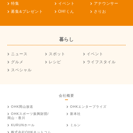
特集
イベント
アナウンサー
募集&プレゼント
OH!くん
さりお
暮らし
ニュース
スポット
イベント
グルメ
レシピ
ライフスタイル
スペシャル
会社概要
OHK岡山放送
OHKエンタープライズ
OHKスポーツ振興財団/
新本社
岡山・香川
KURUNホール
ミルン
株式会社OHKネットコム