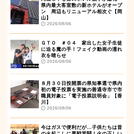
県内最大客室数の新ホテルがオープ
ン 周辺もリニューアル相次ぐ【岡
山】
2026/08/06
ＧＴＯ ＃０４ 家出した女子生徒
に迫る魔の手！フェイク動画の濡れ
衣を晴らせ
2026/08/06
８月３０日投開票の県知事選で県内
初の電子投票を実施の善通寺市で市
職員対象に「電子投票説明会」【香
川】
2026/08/06
今はガスで便利だが…子供たちは昔
の火起こしに悪戦苦闘！火の正しい