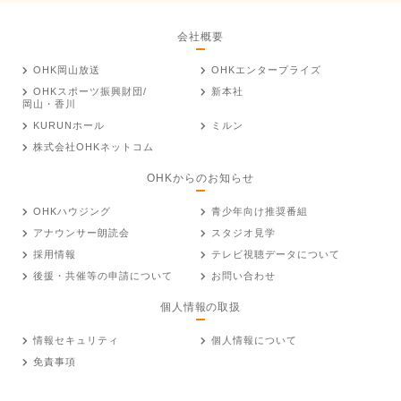
会社概要
OHK岡山放送
OHKエンタープライズ
OHKスポーツ振興財団/
新本社
岡山・香川
KURUNホール
ミルン
株式会社OHKネットコム
OHKからのお知らせ
OHKハウジング
青少年向け推奨番組
アナウンサー朗読会
スタジオ見学
採用情報
テレビ視聴データについて
後援・共催等の申請について
お問い合わせ
個人情報の取扱
情報セキュリティ
個人情報について
免責事項