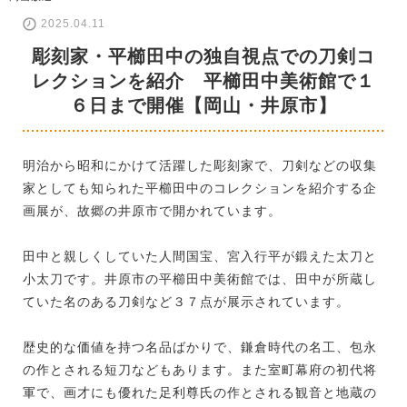
2025.04.11
彫刻家・平櫛田中の独自視点での刀剣コ
レクションを紹介 平櫛田中美術館で１
６日まで開催【岡山・井原市】
明治から昭和にかけて活躍した彫刻家で、刀剣などの収集
家としても知られた平櫛田中のコレクションを紹介する企
画展が、故郷の井原市で開かれています。
田中と親しくしていた人間国宝、宮入行平が鍛えた太刀と
小太刀です。井原市の平櫛田中美術館では、田中が所蔵し
ていた名のある刀剣など３７点が展示されています。
歴史的な価値を持つ名品ばかりで、鎌倉時代の名工、包永
の作とされる短刀などもあります。また室町幕府の初代将
軍で、画才にも優れた足利尊氏の作とされる観音と地蔵の