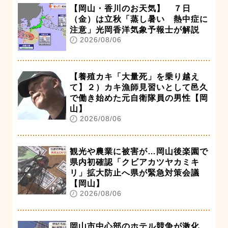
【岡山・香川のお天気】 ７日
（金）は立秋「蒸し暑い 熱中症に
注意」光岡香洋気象予報士が解説
2026/08/06
【養殖カキ「大量死」を乗り越え
て】２）カキ漁師見習いとして邑久
で働き始めた元自衛隊員の男性【岡
山】
2026/08/06
観光や農業に被害が…岡山後楽園で
県内初確認「クビアカツヤカミキ
リ」拡大防止へ県が緊急対策会議
【岡山】
2026/08/06
岡山市中心部のホテル競争が激化