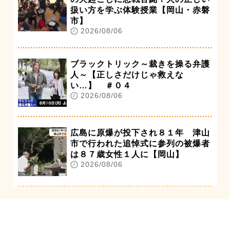
扱い方を学ぶ体験授業【岡山・赤磐
市】
2026/08/06
ブラックトリック～裁きを操る弁護
人～【正しさだけじゃ救えな
い…】 ＃０４
2026/08/06
広島に原爆が投下され８１年 津山
市で行われた追悼式に参列の被爆者
は８７歳女性１人に【岡山】
2026/08/06