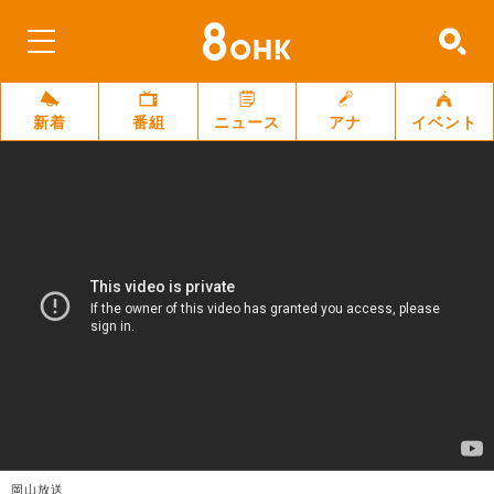
新着
番組
ニュース
アナ
イベント
岡山放送