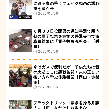
に迫る魔の手！フェイク動画の濡れ
衣を晴らせ
2026/08/06
８月３０日投開票の県知事選で県内
初の電子投票を実施の善通寺市で市
職員対象に「電子投票説明会」【香
川】
2026/08/06
今はガスで便利だが…子供たちは昔
の火起こしに悪戦苦闘！火の正しい
扱い方を学ぶ体験授業【岡山・赤磐
市】
2026/08/06
ブラックトリック～裁きを操る弁護
人～【正しさだけじゃ救えな