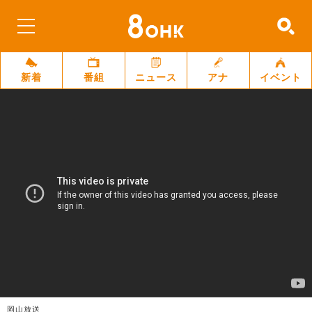
新着
番組
ニュース
アナ
イベント
岡山放送