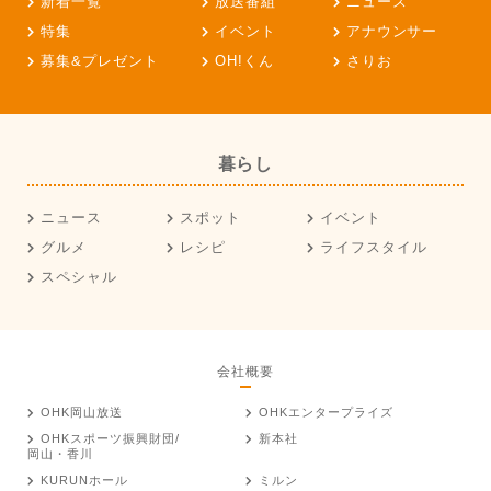
新着一覧
放送番組
ニュース
特集
イベント
アナウンサー
募集&プレゼント
OH!くん
さりお
暮らし
ニュース
スポット
イベント
グルメ
レシピ
ライフスタイル
スペシャル
会社概要
OHK岡山放送
OHKエンタープライズ
OHKスポーツ振興財団/
新本社
岡山・香川
KURUNホール
ミルン