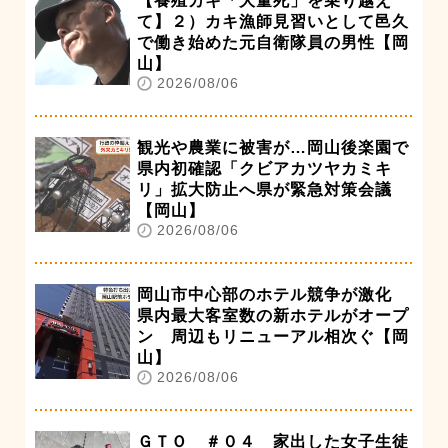
【養殖カキ「大量死」を乗り越え
て】２）カキ漁師見習いとして邑久
で働き始めた元自衛隊員の男性【岡
山】
2026/08/06
観光や農業に被害が…岡山後楽園で
県内初確認「クビアカツヤカミキ
リ」拡大防止へ県が緊急対策会議
【岡山】
2026/08/06
岡山市中心部のホテル競争が激化
県内最大客室数の新ホテルがオープ
ン 周辺もリニューアル相次ぐ【岡
山】
2026/08/06
ＧＴＯ ＃０４ 家出した女子生徒